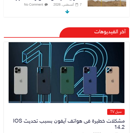
7 أغسطس، 2026
No Comment
القضاء الأعلى: القبض على عدد من
آخر الفيديوهات
موظفي بلدية الناصرية ومعقبين
ضبطت بحوزتهم مستندات وأختام
مزورة
7 أغسطس، 2026
No Comment
محكمة أمريكية تلزم “ميتا” بدفع
567 مليون دولار
7 أغسطس، 2026
No Comment
سيل TV
مشكلات خطيرة فى هواتف آيفون بسبب تحديث IOS
14.2