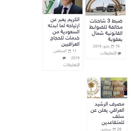
الكريم يعبر عن
ضبط 3 شاحنات
ارتياحه لما ابدته
مخالفة للضوابط
السعودية من
القانونية شمال
خدمات للحجاج
بعقوبة
العراقيين
18 مايو، 2019
11 أغسطس،
التعليقات
2019
التعليقات
مصرف الرشيد
العراقي يعلن عن
سلف
للمتقاعدين
28 سبتمبر،