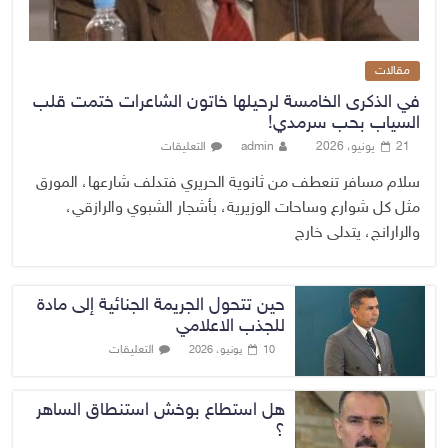
مقالات
في الذكرى الخامسة لرحيلها خاتون الشاعرات ختمت قلب
السياب بحب سرمدي!
21 يونيو، 2026
admin
التعليقات
سلام مسافر تنعطف من ثانوية الحريري فتدلف شارعها، المورق
مثل كل شوارع وساحات الوزيرية، بأشجار الشبوي والرازقي،
والرارانج، يتدلى خارج
حين تتحول الجريمة الجنائية إلى مادة
للجذب الاعلامي
التعليقات
10 يونيو، 2026
هل استطاع بوخش استنطاق الساهر
؟