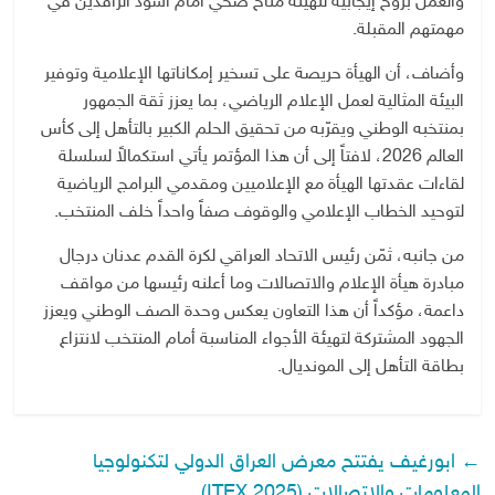
والعمل بروح إيجابية لتهيئة مناخ صحي أمام أسود الرافدين في
مهمتهم المقبلة.
وأضاف، أن الهيأة حريصة على تسخير إمكاناتها الإعلامية وتوفير
البيئة المثالية لعمل الإعلام الرياضي، بما يعزز ثقة الجمهور
بمنتخبه الوطني ويقرّبه من تحقيق الحلم الكبير بالتأهل إلى كأس
العالم 2026، لافتاً إلى أن هذا المؤتمر يأتي استكمالاً لسلسلة
لقاءات عقدتها الهيأة مع الإعلاميين ومقدمي البرامج الرياضية
لتوحيد الخطاب الإعلامي والوقوف صفاً واحداً خلف المنتخب.
من جانبه، ثمّن رئيس الاتحاد العراقي لكرة القدم عدنان درجال
مبادرة هيأة الإعلام والاتصالات وما أعلنه رئيسها من مواقف
داعمة، مؤكداً أن هذا التعاون يعكس وحدة الصف الوطني ويعزز
الجهود المشتركة لتهيئة الأجواء المناسبة أمام المنتخب لانتزاع
بطاقة التأهل إلى المونديال.
←
ابورغيف يفتتح معرض العراق الدولي لتكنولوجيا
المعلومات والاتصالات (ITEX 2025)