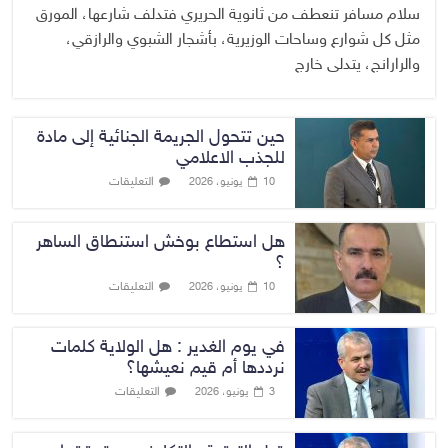
سلام مسافر تنعطف من ثانوية الحريري فتدلف شارعها، المورق
مثل كل شوارع وساحات الوزيرية، بأشجار الشبوي والرازقي،
والرارانج، يتدلى خارج
حين تتحول الجريمة الجنائية إلى مادة
للجذب الاعلامي
التعليقات
10 يونيو، 2026
هل استطاع بوخش استنطاق الساهر
؟
التعليقات
10 يونيو، 2026
في يوم الغدير : هل الولاية كلمات
نرددها أم قيم نعيشها؟
التعليقات
3 يونيو، 2026