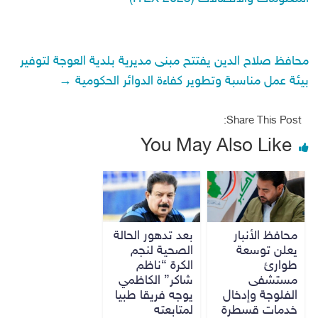
محافظ صلاح الدين يفتتح مبنى مديرية بلدية العوجة لتوفير
بيئة عمل مناسبة وتطوير كفاءة الدوائر الحكومية
→
Share This Post:
You May Also Like
محافظ الأنبار
بعد تدهور الحالة
يعلن توسعة
الصحية لنجم
طوارئ
الكرة “ناظم
مستشفى
شاكر” الكاظمي
الفلوجة وإدخال
يوجه فريقا طبيا
خدمات قسطرة
لمتابعته