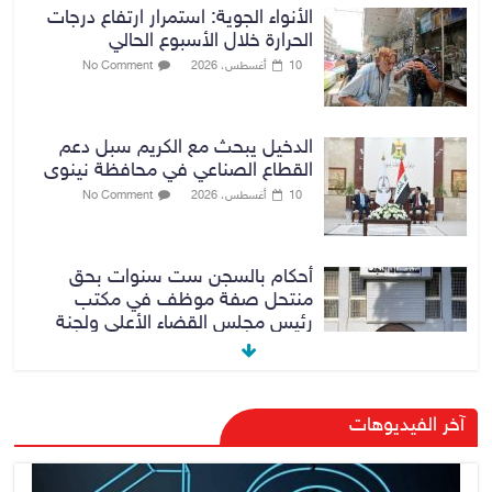
الأنواء الجوية: استمرار ارتفاع درجات
الحرارة خلال الأسبوع الحالي
10 أغسطس، 2026
No Comment
الدخيل يبحث مع الكريم سبل دعم
القطاع الصناعي في محافظة نينوى
10 أغسطس، 2026
No Comment
أحكام بالسجن ست سنوات بحق
منتحل صفة موظف في مكتب
رئيس مجلس القضاء الأعلى ولجنة
مكافحة الفساد المركزية
10 أغسطس، 2026
No Comment
الدخيل والكريم يفتتحان معمل
آخر الفيديوهات
«ألبسة ولدي» للنسيج في مدينة
الموصل بعد إعادة تأهيله