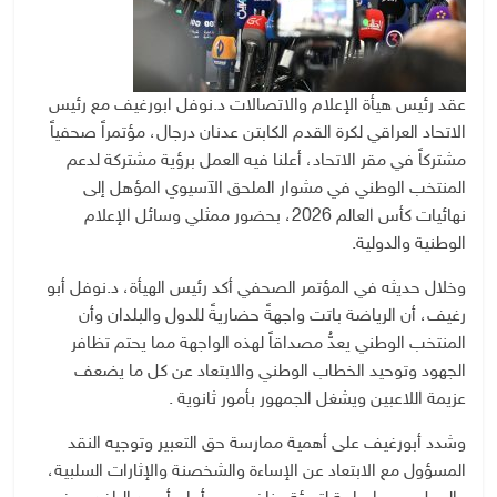
عقد رئيس هيأة الإعلام والاتصالات د.نوفل ابورغيف مع رئيس
الاتحاد العراقي لكرة القدم الكابتن عدنان درجال، مؤتمراً صحفياً
مشتركاً في مقر الاتحاد، أعلنا فيه العمل برؤية مشتركة لدعم
المنتخب الوطني في مشوار الملحق الآسيوي المؤهل إلى
نهائيات كأس العالم 2026، بحضور ممثلي وسائل الإعلام
الوطنية والدولية.
وخلال حديثه في المؤتمر الصحفي أكد رئيس الهيأة، د.نوفل أبو
رغيف، أن الرياضة باتت واجهةً حضاريةً للدول والبلدان وأن
المنتخب الوطني يعدُّ مصداقاً لهذه الواجهة مما يحتم تظافر
الجهود وتوحيد الخطاب الوطني والابتعاد عن كل ما يضعف
عزيمة اللاعبين ويشغل الجمهور بأمور ثانوية .
وشدد أبورغيف على أهمية ممارسة حق التعبير وتوجيه النقد
المسؤول مع الابتعاد عن الإساءة والشخصنة والإثارات السلبية،