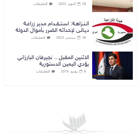
التعليقات
29 أكتوبر، 2023
الـنـزاهـة: اسـتـقـدام مدير زراعـة
ديـالـى لإحداثه الضرر بأموال الدولة
التعليقات
30 سبتمبر، 2023
الاثنين المقبل .. نجيرفان البارزاني
يؤدي اليمين الدستورية
التعليقات
8 يونيو، 2019
بغداد توقعات الطقس