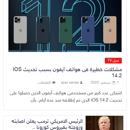
10 أغسطس، 2026
No Comment
رئيس مجلس القضاء الأعلى يستلم
التقرير السنوي لديوان الرقابة المالية
الاتحادي لسنة 2025
10 أغسطس، 2026
No Comment
سيل TV
مشكلات خطيرة فى هواتف آيفون بسبب تحديث IOS
14.2
7 ديسمبر، 2020
azez samea
التعليقات
اشتكى عدد كبير من مستخدمى هواتف آيفون الذين حصلوا على
تحديث iOS 14.2 الذى تم إطلاقه منذ عدة أيام، بأن
الرئيس الامريكي ترمب يعلن اصابته
وزوجته بفيروس كورونا ..