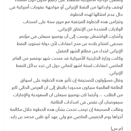
وتسعى الإدارة الأميركية للضغط على جميع الدول دون استثناء
لوقف وارداتها من النفط الإيراني أو مواجهة عقوبات أميركية في
حال عدم امتثالها لهذه الخطوة.
وتتزامن هذه الخطوة المرتقبة مع مرور سنة على انسحاب
الولايات المتحدة من الإتفاق الإيراني.
وأشارت الواشنطن بوست إلى أن بومبيو سيعلن في مؤتمر
صحفي امتناع بلاده عن منح اعفاءات لأي دولة تستورد النفط
الإيراني ابتداء من مطلع الشهر المقبل.
وكانت وزارة الخارجية الأميركية قد منحت شهر نوفمبر من العام
الماضي اعفاءات لستة اشهر لثماني دول كي تجد بدائل للنفط
الإيراني.
وقال مسؤولون للصحيفة إن تأثير هذه الخطوة على اسواق
الطاقة العالمية سيكون محدودا بالنظر إلى ان العرض الحالي اكبر
من الطلب ،، وأيضا لان بومبيو سيعلن ان السعودية والإمارات
سيعوضان أي نقص في امدادات الطاقة.
وقالت الصحيفة إن ترمب تحدث بشأن هذه الخطوة خلال مكالمة
أجراها يوم الخميس الماضي مع ولي عهد أبو ظبي محمد بن زايد.
(م.س)