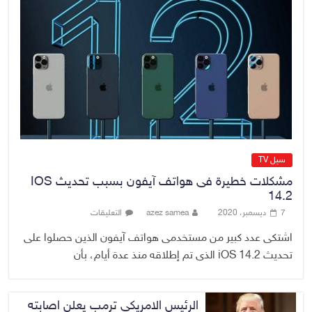
6 أغسطس، 2026
No Comment
رئيس هيئة النزاهة: لا مظلة تحمي
الفاسدين والمال العام أمانة
6 أغسطس، 2026
No Comment
سيل TV
مشكلات خطيرة فى هواتف آيفون بسبب تحديث IOS
14.2
7 ديسمبر، 2020
azez samea
التعليقات
اشتكى عدد كبير من مستخدمى هواتف آيفون الذين حصلوا على
تحديث iOS 14.2 الذى تم إطلاقه منذ عدة أيام، بأن
الرئيس الامريكي ترمب يعلن اصابته