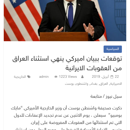
السياسية
توقعات ببيان اميركي ينهي استثناء العراق
من العقوبات الايرانية
22 أبريل، 2019
1223 Views
admin
الخاريجية
,
,
,
الاميركية
العراق
بغداد
واشنطون بوست
سيل نيوز / متابعة
ذكرت صحيفة واشنطن بوست أن وزير الخارجية الأميركي “مايك
بومبيو” سيعلن ، يوم الاثنين عن عدم تجديد الإعفاءات للدول
التي تم استثنائها من العقوبات المفروضة على إيران.