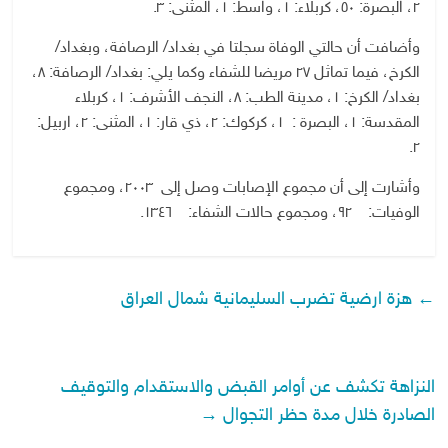
٢، البصرة: ٥٠، كربلاء: ١، واسط: ١، المثنى: ٣.
وأضافت أن حالتي الوفاة سجلتا في بغداد/ الرصافة، وبغداد/
الكرخ، فيما تماثل ٢٧ مريضا للشفاء وكما يلي: بغداد/ الرصافة: ٨،
بغداد/ الكرخ: ١، مدينة الطب: ٨، النجف الأشرف: ١، كربلاء
المقدسة: ١، البصرة :
١، كركوك: ٢، ذي قار: ١، المثنى: ٢، اربيل:
٢.
وأشارت إلى أن مجموع الإصابات وصل إلى
٢٠٠٣، ومجموع
الوفيات:
٩٢، ومجموع حالات الشفاء:
١٣٤٦.
←
هزة ارضية تضرب السليمانية شمال العراق
النزاهة تكشف عن أوامر القبض والاستقدام والتوقيف
الصادرة خلال مدة حظر التجوال
→