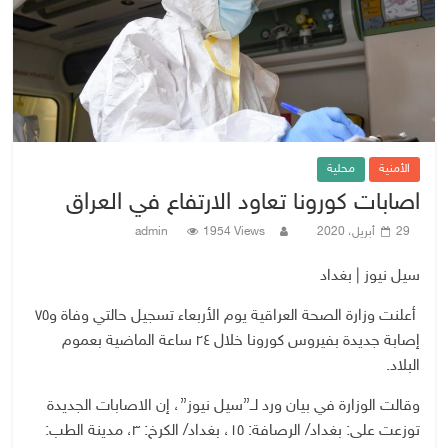
الأمنية
محلية
اصابات كورونا تعاود الارتفاع في العراق
29 أبريل، 2020
1954 Views
admin
سيل نيوز | بغداد
أعلنت وزارة الصحة العراقية يوم الأربعاء تسجيل حالتي وفاة و٧٥
إصابة جديدة بفيروس كورونا خلال ٢٤ ساعة الماضية بعموم
البلاد.
وقالت الوزارة في بيان ورد لــ”سيل نيوز”، إن الاصابات الجديدة
توزعت على: بغداد/ الرصافة: ١٥، بغداد/ الكرخ: ٣، مدينة الطب: