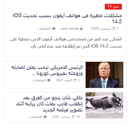
سيل TV
مشكلات خطيرة فى هواتف آيفون بسبب تحديث IOS
14.2
7 ديسمبر، 2020
azez samea
التعليقات
اشتكى عدد كبير من مستخدمى هواتف آيفون الذين حصلوا على
تحديث iOS 14.2 الذى تم إطلاقه منذ عدة أيام، بأن
الرئيس الامريكي ترمب يعلن اصابته
وزوجته بفيروس كورونا ..
التعليقات
2 أكتوبر، 2020
جاكي شان ينجو من الغرق بعد
إنقلاب قارب نفاث كان يركبه أثناء
تصوير فيلمه الجديد
التعليقات
16 سبتمبر، 2020