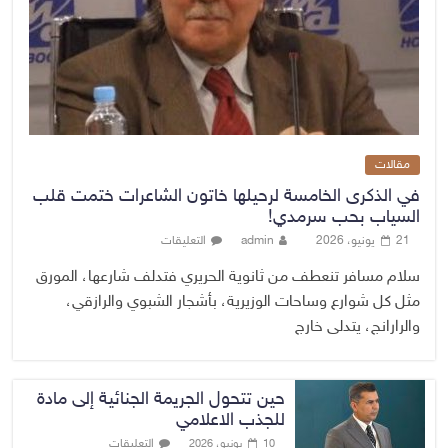
مقالات
في الذكرى الخامسة لرحيلها خاتون الشاعرات ختمت قلب
السياب بحب سرمدي!
21 يونيو، 2026
admin
التعليقات
سلام مسافر تنعطف من ثانوية الحريري فتدلف شارعها، المورق
مثل كل شوارع وساحات الوزيرية، بأشجار الشبوي والرازقي،
والرارانج، يتدلى خارج
حين تتحول الجريمة الجنائية إلى مادة
للجذب الاعلامي
التعليقات
10 يونيو، 2026