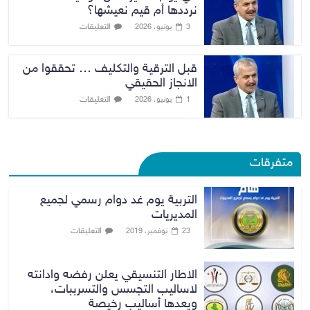
نرددها أم قيم نعيشها؟
التعليقات
3 يونيو، 2026
قبل الترقية والتكليف … تحققوا من
الانجاز الحقيقي
التعليقات
1 يونيو، 2026
متفرقات
التربية يوم غد دوام رسمي لجميع
المديريات
التعليقات
23 نوفمبر، 2019
الاطار التنسيقي يعلن رفضه وادانته
لاساليب التجسس والتسرببات،
ويعدها أساليب رخيصة