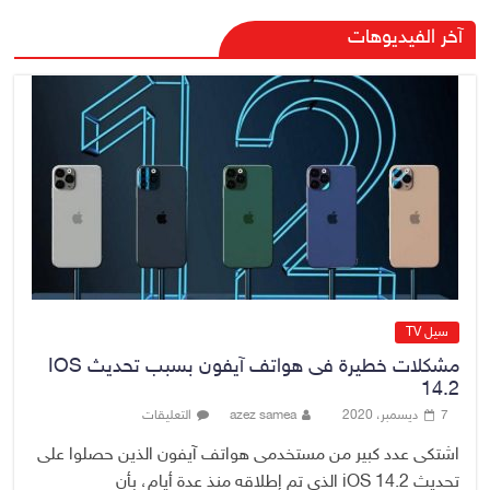
رئيس حكومة إقليم كردستان مسرور
آخر الفيديوهات
بارزاني ينفي ما يشاع عن وجود
عسكري أمريكي في بعض قواعد
الإقليم
8 أغسطس، 2026
No Comment
الدخيل يتابع ميدانياً سير العمل في
المشاريع الاستراتيجية بالموصل
ويشدد على ضرورة إنجازها
8 أغسطس، 2026
No Comment
سيل TV
مشكلات خطيرة فى هواتف آيفون بسبب تحديث IOS
14.2
7 ديسمبر، 2020
azez samea
التعليقات
اشتكى عدد كبير من مستخدمى هواتف آيفون الذين حصلوا على
تحديث iOS 14.2 الذى تم إطلاقه منذ عدة أيام، بأن