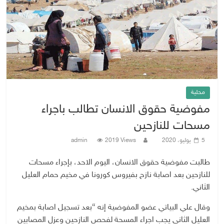
محلية
مفوضية حقوق الانسان تطالب باجراء
مسحات للنازحين
5 يوليو، 2020
2019 Views
admin
طالبت مفوضية حقوق الانسان، اليوم الاحد، بإجراء مسحات
للنازحين بعد اصابة نازح بفيروس كورونا في مخيم حمام العليل
الثاني.
وقال علي البياتي عضو المفوضية إنه “بعد تسجيل اصابة بمخيم
العليل الثاني يجب اجراء المسحة لفحص النازحين وعزل المصابين