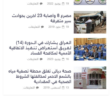
التعليقات
19 يوليو، 2022
مصرع 8 واصابة 23 اخرين بحوادث
سير متفرقة
التعليقات
19 مايو، 2019
الـعـراق يـشـارك في الــدورة (14)
لـفـريـق اسـتـعـراض تـنـفـيذ الاتفاقية
الأممية لمكافحة الفساد
التعليقات
16 يونيو، 2023
صحة ديالى تغلق محطة تصفية مياه
بالشمع الاحمر لمخالفتها الشروط
الصحية في المقدادية
التعليقات
13 أغسطس، 2019
بغداد توقعات الطقس