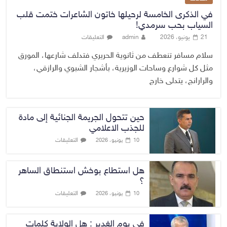
في الذكرى الخامسة لرحيلها خاتون الشاعرات ختمت قلب
السياب بحب سرمدي!
21 يونيو، 2026
admin
التعليقات
سلام مسافر تنعطف من ثانوية الحريري فتدلف شارعها، المورق
مثل كل شوارع وساحات الوزيرية، بأشجار الشبوي والرازقي،
والرارانج، يتدلى خارج
حين تتحول الجريمة الجنائية إلى مادة
للجذب الاعلامي
التعليقات
10 يونيو، 2026
هل استطاع بوخش استنطاق الساهر
؟
التعليقات
10 يونيو، 2026
في يوم الغدير : هل الولاية كلمات