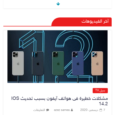
القضاء الأعلى: القبض على عدد من
آخر الفيديوهات
موظفي بلدية الناصرية ومعقبين
ضبطت بحوزتهم مستندات وأختام
مزورة
7 أغسطس، 2026
No Comment
محكمة أمريكية تلزم “ميتا” بدفع
567 مليون دولار
7 أغسطس، 2026
No Comment
سيل TV
مشكلات خطيرة فى هواتف آيفون بسبب تحديث IOS
14.2
7 ديسمبر، 2020
azez samea
التعليقات