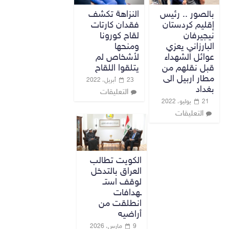
بالصور .. رئيس
النزاهة تكشف
إقليم كردستان
فقدان كارتات
نيجيرفان
لقاح كورونا
البارزاني يعزي
ومنحها
عوائل الشهداء
لأشخاص لم
قبل نقلهم من
يتلقوا اللقاح
مطار اربيل الى
23 أبريل، 2022
بغداد
التعليقات
21 يوليو، 2022
التعليقات
الكويت تطالب
العراق بالتدخل
لوقف استـ
ـهدافات
انطلقت من
أراضيه
9 مارس، 2026