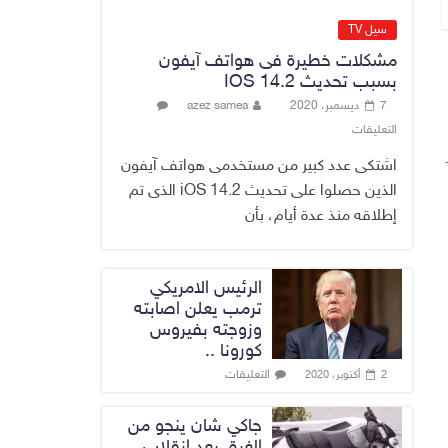
الاقتصاد الرقمي
6 أغسطس، 2026
سيل TV
No Comment
مشكلات خطيرة فى هواتف آيفون
بسبب تحديث IOS 14.2
رئيس هيئة النزاهة:
7 ديسمبر، 2020
azez samea
لا مظلة تحمي
التعليقات
الفاسدين والمال
العام أمانة
اشتكى عدد كبير من مستخدمى هواتف آيفون
6 أغسطس، 2026
الذين حصلوا على تحديث iOS 14.2 الذى تم
No Comment
إطلاقه منذ عدة أيام، بأن
الرئيس الامريكي
ترمب يعلن اصابته
وزوجته بفيروس
كورونا ..
التعليقات
2 أكتوبر، 2020
جاكي شان ينجو من
الغرق بعد إنقلاب