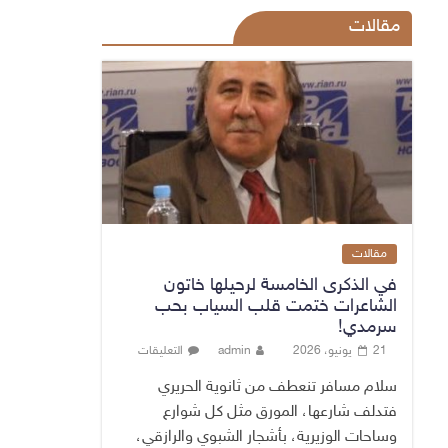
مقالات
مقالات
في الذكرى الخامسة لرحيلها خاتون
الشاعرات ختمت قلب السياب بحب
سرمدي!
21 يونيو، 2026
admin
التعليقات
سلام مسافر تنعطف من ثانوية الحريري
فتدلف شارعها، المورق مثل كل شوارع
وساحات الوزيرية، بأشجار الشبوي والرازقي،