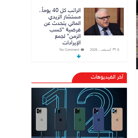
الراتب كل 40 يوماً..
مستشار الزيدي
المالي يتحدث عن
فرضية “كسب
الزمن” لجمع
الإيرادات
6 أغسطس، 2026
No Comment
توجيه من الزيدي
بشأن الوزارات
آخر الفيديوهات
الشاغرة لحين تسمية
الوزراء
6 أغسطس، 2026
No Comment
هيئة الإعلام
والاتصالات تعتمد
شركة Apple منصة
رقمية موثوقة لدعم