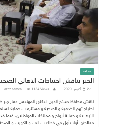
محلية
الجبر يناقش احتياجات الاهالي الصحي
27 أكتوبر، 2020
1134 Views
azez samea
ناقش محافظ صلاح الدين الدكتور المهندس عمار جبر خلي
احتياجاتهم الخدمية و الصحية و مستلزمات حماية السلم ال
الارهابية و حماية أرواح و ممتلكات المواطنين، فيما 
معالجتها أولا بأول في قطاعات الماء و الكهرباء و الصحة