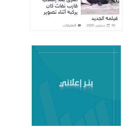
قارب نفاث كان
يركبه أثناء تصوير
فيلمه الجديد
التعليقات
16 سبتمبر، 2020