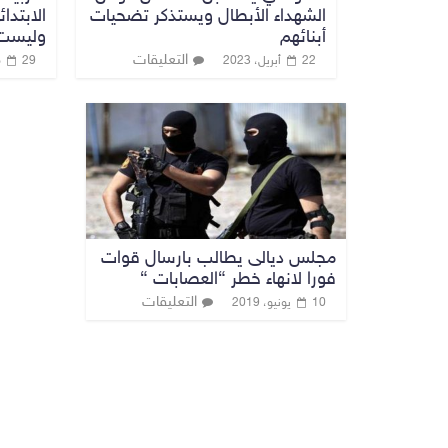
الشهداء الأبطال ويستذكر تضحيات
الابتدا
أبنائهم
وليست 
التعليقات
22 أبريل، 2023
29 مايو، 2021
مجلس ديالى يطالب بارسال قوات
فورا لانهاء خطر “العصابات “
التعليقات
10 يونيو، 2019