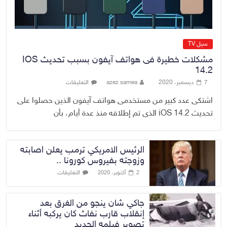
سيل TV
مشكلات خطيرة فى هواتف آيفون بسبب تحديث IOS
14.2
7 ديسمبر، 2020
azez samea
التعليقات
اشتكى عدد كبير من مستخدمى هواتف آيفون الذين حصلوا على
تحديث iOS 14.2 الذى تم إطلاقه منذ عدة أيام، بأن
الرئيس الامريكي ترمب يعلن اصابته
وزوجته بفيروس كورونا ..
التعليقات
2 أكتوبر، 2020
جاكي شان ينجو من الغرق بعد
إنقلاب قارب نفاث كان يركبه أثناء
تصوير فيلمه الجديد