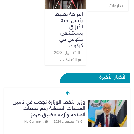
التعليقات
النزاهة تضبط
رئيس لجنة
الأرزاق
بمستشفى
حكومي في
كركوك
6 أبريل، 2023
التعليقات
الأخبار الأخيرة
وزير النفط: الوزارة نجحت في تأمين
المنتجات النفطية رغم تحديات
الملاحة وأزمة مضيق هرمز
8 أغسطس، 2026
No Comment