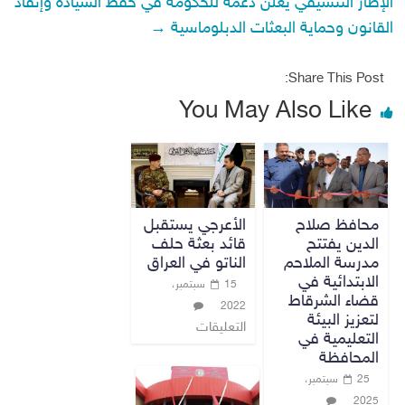
الإطار التنسيقي يعلن دعمه للحكومة في حفظ السيادة وإنفاذ
القانون وحماية البعثات الدبلوماسية
→
Share This Post:
You May Also Like
محافظ صلاح
الأعرجي يستقبل
الدين يفتتح
قائد بعثة حلف
مدرسة الملاحم
الناتو في العراق
الابتدائية في
15 سبتمبر،
قضاء الشرقاط
2022
لتعزيز البيئة
التعليقات
التعليمية في
المحافظة
25 سبتمبر،
2025