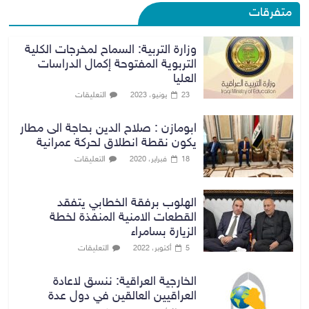
متفرقات
وزارة التربية: السماح لمخرجات الكلية
التربوية المفتوحة إكمال الدراسات
العليا
التعليقات
23 يونيو، 2023
ابومازن : صلاح الدين بحاجة الى مطار
يكون نقطة انطلاق لحركة عمرانية
التعليقات
18 فبراير، 2020
الهلوب برفقة الخطابي يتفقد
القطعات الامنية المنفذة لخطة
الزيارة بسامراء
التعليقات
5 أكتوبر، 2022
الخارجية العراقية: ننسق لاعادة
العراقيين العالقين في دول عدة