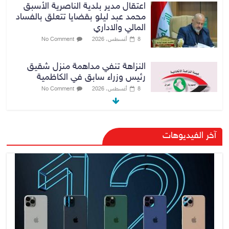
اعتقال مدير بلدية الناصرية الأسبق
محمد عبد ليلو بقضايا تتعلق بالفساد
المالي والاداري
8 أغسطس، 2026
No Comment
النزاهة تنفي مداهمة منزل شقيق
رئيس وزراء سابق في الكاظمية
8 أغسطس، 2026
No Comment
رئيس حكومة إقليم كردستان مسرور
آخر الفيديوهات
بارزاني ينفي ما يشاع عن وجود
عسكري أمريكي في بعض قواعد
الإقليم
8 أغسطس، 2026
No Comment
الدخيل يتابع ميدانياً سير العمل في
المشاريع الاستراتيجية بالموصل
ويشدد على ضرورة إنجازها
8 أغسطس، 2026
No Comment