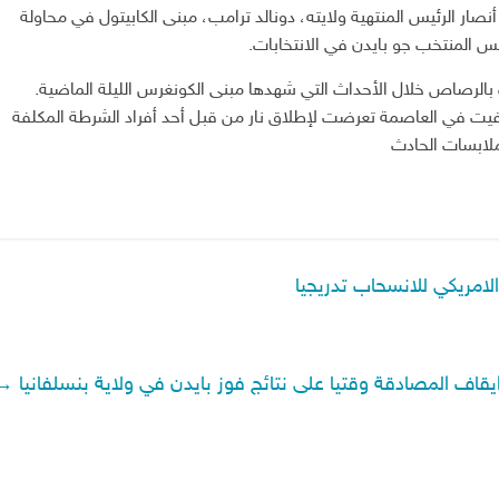
شخصا، بعد أن اقتحم أنصار الرئيس المنتهية ولايته، دونالد ترامب، مبنى الكابيتول في محاولة
س المنتخب جو بايدن في الانتخابات.
لرصاص خلال الأحداث التي شهدها مبنى الكونغرس الليلة الماضية.
فيت في العاصمة تعرضت لإطلاق نار من قبل أحد أفراد الشرطة المكلفة
لابسات الحادث
الامريكي للانسحاب تدريجيا
يقاف المصادقة وقتيا على نتائج فوز بايدن في ولاية بنسلفانيا
→