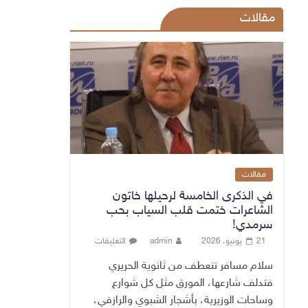
مقالات
مقالات
في الذكرى الخامسة لرحيلها خاتون
الشاعرات ختمت قلب السياب بحب
سرمدي!
21 يونيو، 2026
admin
التعليقات
سلام مسافر تنعطف من ثانوية الحريري
فتدلف شارعها، المورق مثل كل شوارع
وساحات الوزيرية، بأشجار الشبوي والرازقي،