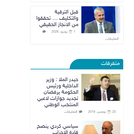
قبل الترقية
والتكليف … تحققوا
من الانجاز الحقيقي
1 يونيو، 2026
التعليقات
متفرقات
حيدر الملا : وزير
الداخلية ورئيس
الحكومة يرفضان
تجديد جوازات لاعبي
المنتخب الوطني
التعليقات
20 نوفمبر، 2019
سياسي كردي ينصح
قادة الاحزاب