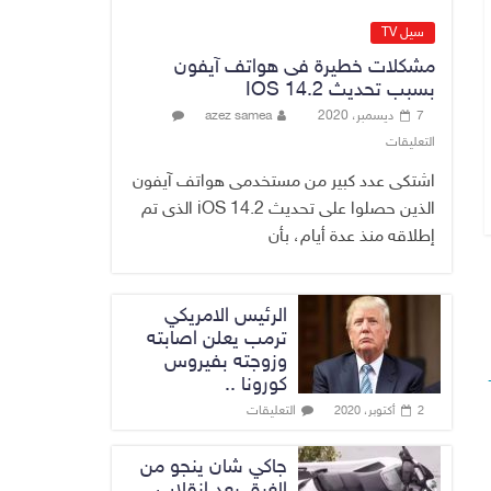
القضاء الأعلى:
القبض على عدد من
سيل TV
موظفي بلدية
مشكلات خطيرة فى هواتف آيفون
الناصرية ومعقبين
بسبب تحديث IOS 14.2
ضبطت بحوزتهم
7 ديسمبر، 2020
azez samea
مستندات وأختام
التعليقات
مزورة
7 أغسطس، 2026
No Comment
اشتكى عدد كبير من مستخدمى هواتف آيفون
الذين حصلوا على تحديث iOS 14.2 الذى تم
إطلاقه منذ عدة أيام، بأن
الرئيس الامريكي
ترمب يعلن اصابته
وزوجته بفيروس
كورونا ..
التعليقات
2 أكتوبر، 2020
جاكي شان ينجو من
الغرق بعد إنقلاب