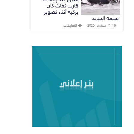
قارب نفاث كان
يركبه أثناء تصوير
فيلمه الجديد
التعليقات
16 سبتمبر، 2020