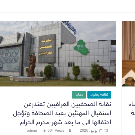
ثقافة وفنون
محلية
اء
نقابة الصحفيين العراقيين تعتذرعن
ة
استقبال المهنئين بعيد الصحافة وتؤجل
احتفالها الى ما بعد شهر محرم الحرام
13 يونيو، 2026
664 Views
admin