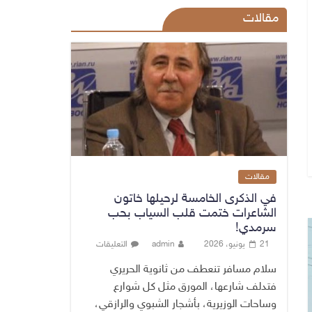
مقالات
مقالات
في الذكرى الخامسة لرحيلها خاتون
الشاعرات ختمت قلب السياب بحب
سرمدي!
21 يونيو، 2026
admin
التعليقات
سلام مسافر تنعطف من ثانوية الحريري
فتدلف شارعها، المورق مثل كل شوارع
وساحات الوزيرية، بأشجار الشبوي والرازقي،