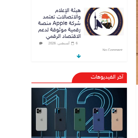
شركة Apple منصة
رقمية موثوقة لدعم
الاقتصاد الرقمي
6 أغسطس، 2026
No Comment
القضاء الأعلى:
القبض على عدد من
موظفي بلدية
الناصرية ومعقبين
ضبطت بحوزتهم
آخر الفيديوهات
مستندات وأختام
مزورة
7 أغسطس، 2026
No Comment
محكمة أمريكية تلزم
“ميتا” بدفع 567
مليون دولار
7 أغسطس، 2026
No Comment