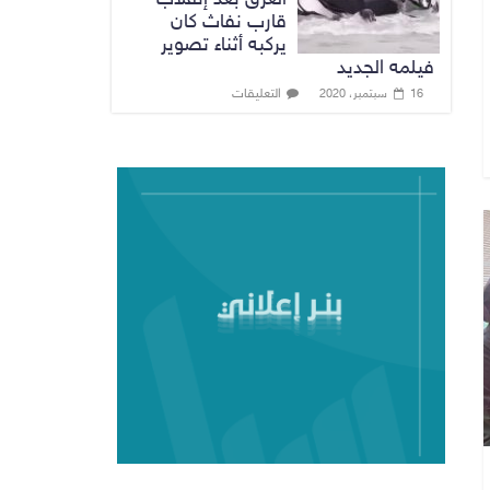
قارب نفاث كان
يركبه أثناء تصوير
فيلمه الجديد
التعليقات
16 سبتمبر، 2020