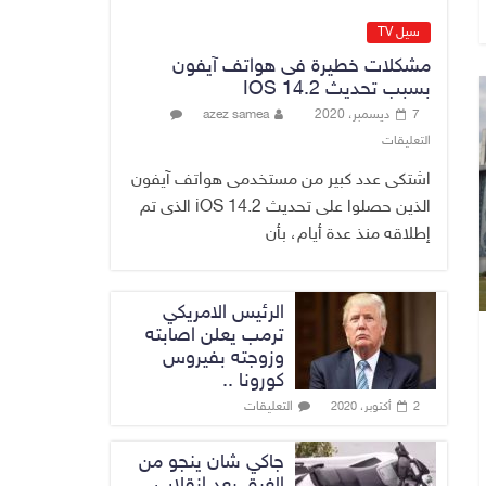
ارتفاع أسعار النفط
سيل TV
العراقي بشكل
مشكلات خطيرة فى هواتف آيفون
طفيف عالميا
بسبب تحديث IOS 14.2
7 أغسطس، 2026
7 ديسمبر، 2020
azez samea
No Comment
التعليقات
اشتكى عدد كبير من مستخدمى هواتف آيفون
الذين حصلوا على تحديث iOS 14.2 الذى تم
إطلاقه منذ عدة أيام، بأن
الرئيس الامريكي
ترمب يعلن اصابته
وزوجته بفيروس
كورونا ..
التعليقات
2 أكتوبر، 2020
جاكي شان ينجو من
الغرق بعد إنقلاب