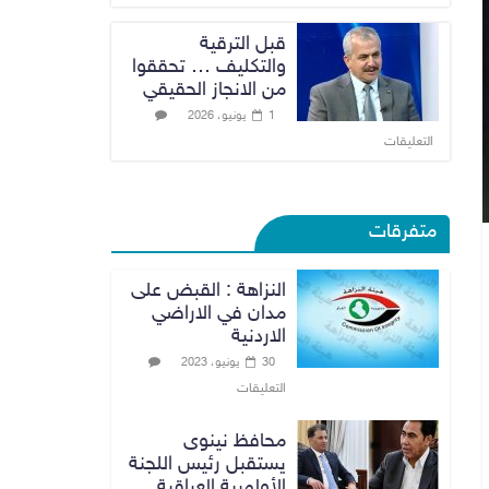
قبل الترقية
والتكليف … تحققوا
من الانجاز الحقيقي
1 يونيو، 2026
التعليقات
متفرقات
النزاهة : القبض على
مدان في الاراضي
الاردنية
30 يونيو، 2023
التعليقات
محافظ نينوى
يستقبل رئيس اللجنة
الأولمبية العراقية