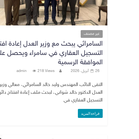
غير مصنف
السامرائي يبحث مع وزير العدل إعادة افت
التسجيل العقاري في سامراء ويحصل عل
الموافقة الرسمية
26 أبريل، 2026
218 Views
admin
التقى النائب المهندس وليد خالد السامرائي، معالي وزير
العدل الدكتور خالد شواني، لبحث ملف إعادة افتتاح دائر
التسجيل العقاري في
قراءة المزيد