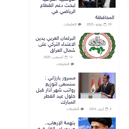
لبحث دعم القطاع
الرياضي في
المحافظة
التعليقات
29 يوليو، 2025
البرلمان العربي يدين
الاعتداء التركي على
شمال العراق
12 أغسطس، 2020
التعليقات
مسرور بارزاني :
سنسعى لتوزيع
رواتب شهر آذار قبل
حلول عيد الفطر
المبارك
التعليقات
4 أبريل، 2024
بتهمة الإرهاب..