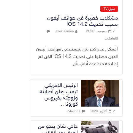
وجهود دعم الاستقرار
6 أغسطس، 2026
سيل TV
No Comment
مشكلات خطيرة فى هواتف آيفون
بسبب تحديث IOS 14.2
الراتب كل 40 يوماً..
7 ديسمبر، 2020
azez samea
مستشار الزيدي
التعليقات
المالي يتحدث عن
فرضية “كسب
اشتكى عدد كبير من مستخدمى هواتف آيفون
الزمن” لجمع
الذين حصلوا على تحديث iOS 14.2 الذى تم
الإيرادات
إطلاقه منذ عدة أيام، بأن
6 أغسطس، 2026
No Comment
الرئيس الامريكي
ترمب يعلن اصابته
وزوجته بفيروس
كورونا ..
التعليقات
2 أكتوبر، 2020
جاكي شان ينجو من
الغرق بعد إنقلاب