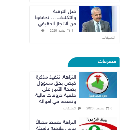
قبل الترقية
والتكليف … تحققوا
من الانجاز الحقيقي
1 يونيو، 2026
التعليقات
متفرقات
النزاهة: تنفيذ مذكرة
قبض بحق مسؤول
بصحة الأنبار على
خلفية خروقات مالية
وتضخم في أمواله
التعليقات
6 ديسمبر، 2023
النزاهة تضبط محتالاً
يدعي علاقته بالهيئة