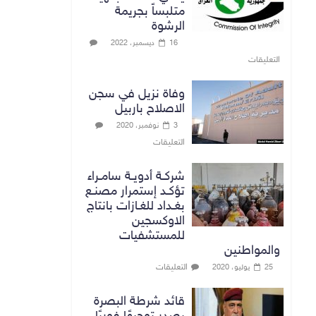
متلبساً بجريمة
الرشوة
16 ديسمبر، 2022
التعليقات
وفاة نزيل في سجن
الاصلاح باربيل
3 نوفمبر، 2020
التعليقات
شركـة أدويـة سامـراء
تؤكـد إستمرار مصنـع
بغـداد للغـازات بانتاج
الاوكسجين
للمستشفيات
والمواطنين
التعليقات
25 يوليو، 2020
قائد شرطة البصرة