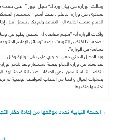
وقالت الوزارة في بيان ورد لــ” سيل نيوز ” على نسخة
عسكري في وزارة الدفاع ، تحت أسم “المستشار العسكري
الدفاع وتمت احالته الى التقاعد ولم يكن يشغل قبل إح
وأكدت الوزارة أنه “سيتم مقاضاة أي شخص يظهر في وسائل ا
الصحة، لذا اقتضى التنويه”، داعية “وسائل الإعلام المت
حساسة في الوزارة”.
ورد المحلل الامني معن الجبوري على بيان الوزارة وقال :
التقاعد. اننا لسنا ممن يدعي الصفات حيث اننا قدمنا لهذا 
بعمليات اغتيال و لاننا من اصحاب المواقف الوطنية لم نر
نحترمها ونقدرها .
←
الصحة النيابية تحدد موقفها من إعادة حظر التج