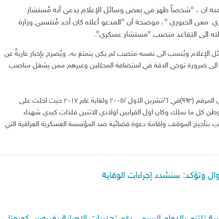
 منه ان ، “شخصاً ظهر في بعض وسائل الإعلام يدعي أنه مُستشار
 معن الجبوري “، موضحة أن “المدعو أعلاه كان أحد مُنتسبي وزارة
الته الى التقاعد منصب “مستشار عسكري”.
لإعلام ويُنسب الى نفسه منصب لم يكن يتمتع به، ويُصرح بإخبار عاريةٌ عن
نوعة الى ضرورة توخي الدقة في استضافة المحللين وغيرهم ممن يشغل مناصب
لقد عملنا في وزارة الدفاع بصفة مستشار وفقا للامر الوزاري المرقم (٩٩٣)في ٦/تشرين الاول /٢٠٠٥ ولغاية عام ٢٠١٧ حيث احلت على
الوطن كل ما نملك وكان اول القرابين اولادي الاثنين فلذات كبدي شهداء
غب بتأجيج الموقف واقامة دعوة قضائية ضد المؤسسة العسكرية العراقية التي
وال وتؤكد: سنشدد إجراءات الوقاية