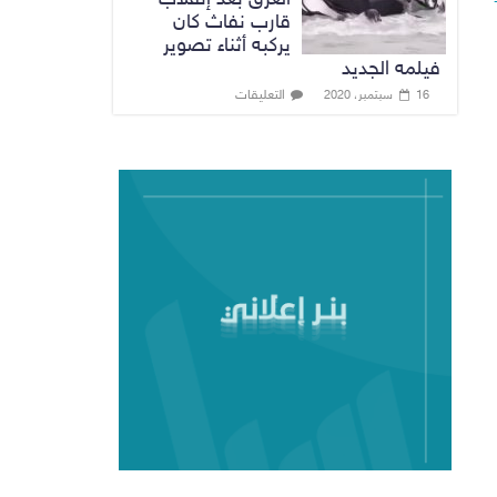
قارب نفاث كان
يركبه أثناء تصوير
فيلمه الجديد
التعليقات
16 سبتمبر، 2020