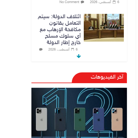
6 أغسطس، 2026
No Comment
ائتلاف الدولة: سيتم
التعامل بقانون
مكافحة الإرهاب مع
أي سلوك مسلح
خارج إطار الدولة
6 أغسطس، 2026
No Comment
رئيس هيئة النزاهة:
آخر الفيديوهات
لا مظلة تحمي
الفاسدين والمال
العام أمانة
6 أغسطس، 2026
No Comment
الدخيل والشمري
يبحثان الملفات
الأمنية في نينوى