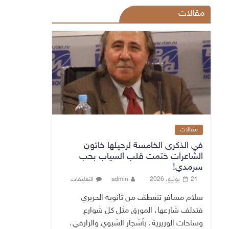
مقالات
مقالات
في الذكرى الخامسة لرحيلها خاتون
الشاعرات ختمت قلب السياب بحب
سرمدي!
21 يونيو، 2026
admin
التعليقات
سلام مسافر تنعطف من ثانوية الحريري
فتدلف شارعها، المورق مثل كل شوارع
وساحات الوزيرية، بأشجار الشبوي والرازقي،