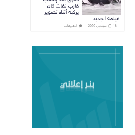
قارب نفاث كان
يركبه أثناء تصوير
فيلمه الجديد
التعليقات
16 سبتمبر، 2020