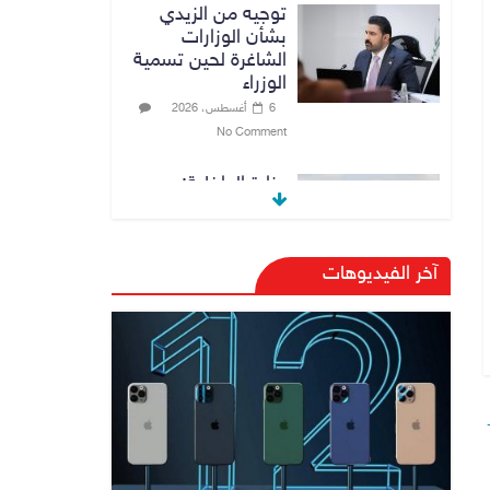
توجيه من الزيدي
بشأن الوزارات
الشاغرة لحين تسمية
الوزراء
6 أغسطس، 2026
No Comment
وزارة الداخلية:
الحدود العراقية
تشهد مستوى عالياً
من الأمن والاستقرار
آخر الفيديوهات
7 أغسطس، 2026
No Comment
القضاء الأعلى:
القبض على عدد من
موظفي بلدية
الناصرية ومعقبين
ضبطت بحوزتهم
مستندات وأختام