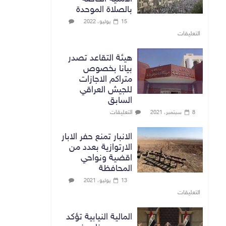
بالصلاة الموحدة
15 يوليو، 2022
التعليقات
هيئة التقاعد تصدر
بيانا بخصوص
متراكم الاجازات
للجيش العراقي
السابق
التعليقات
8 سبتمبر، 2021
الانبار تمنع حفر الابار
الارتوازية بعدد من
اقضية ونواحي
المحافظة
13 يوليو، 2021
التعليقات
المالية النيابية تؤكد