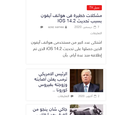
مزورة
7 أغسطس، 2026
No Comment
سيل TV
مشكلات خطيرة فى هواتف آيفون
محكمة أمريكية تلزم
بسبب تحديث IOS 14.2
“ميتا” بدفع 567
7 ديسمبر، 2020
azez samea
مليون دولار
التعليقات
7 أغسطس، 2026
No Comment
اشتكى عدد كبير من مستخدمى هواتف آيفون
الذين حصلوا على تحديث iOS 14.2 الذى تم
إطلاقه منذ عدة أيام، بأن
الرئيس الامريكي
ترمب يعلن اصابته
وزوجته بفيروس
كورونا ..
التعليقات
2 أكتوبر، 2020
جاكي شان ينجو من
الغرق بعد إنقلاب