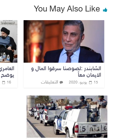
You May Also Like
الشابندر :لصوصنا سرقوا المال و
العامري
الايمان معاً
يوضح ف
التعليقات
15 يونيو، 2020
16 يناير، 2022