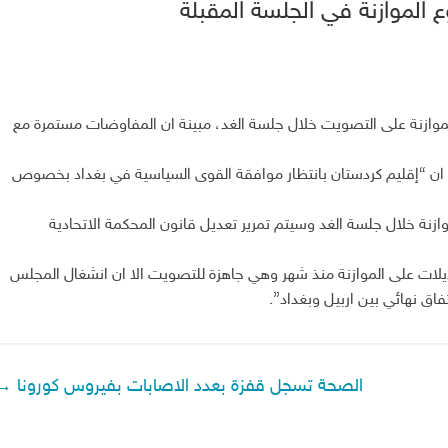
وع الموازنة في الجلسة المقبلة
ع الموازنة على التصويت خلال جلسة الغد، مبينة ان المفاوضات مستمرة مع
 ان “إقليم كردستان بانتظار موافقة القوى السياسية في بغداد بخصوص
ازنة خلال جلسة الغد وسيتم تمرير تعديل قانون المحكمة الاتحادية
تعديلات على الموازنة منذ شهر وهي جاهزة للتصويت الا ان انشغال المجلس
اق نهائي بين اربيل وبغداد”.
الصحة تسجل قفزة بعدد الاصابات بفيروس كورونا
→