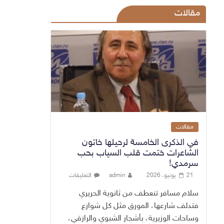
مقالات
مقالات
في الذكرى الخامسة لرحيلها خاتون
الشاعرات ختمت قلب السياب بحب
سرمدي!
21 يونيو، 2026
admin
التعليقات
سلام مسافر تنعطف من ثانوية الحريري
فتدلف شارعها، المورق مثل كل شوارع
وساحات الوزيرية، بأشجار الشبوي والرازقي،