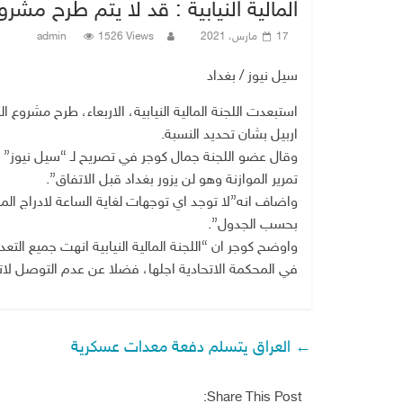
المالية النيابية : قد لا يتم طرح مشر
17 مارس، 2021
1526 Views
admin
سيل نيوز / بغداد
استبعدت اللجنة المالية النيابية، الاربعاء، طرح مشرو
اربيل بشان تحديد النسبة.
وقال عضو اللجنة جمال كوجر في تصريح لـ “سيل نيوز”
تمرير الموازنة وهو لن يزور بغداد قبل الاتفاق”.
واضاف انه”لا توجد اي توجهات لغاية الساعة لادراج المو
بحسب الجدول”.
واوضح كوجر ان “اللجنة المالية النيابية انهت جميع ال
في المحكمة الاتحادية اجلها، فضلا عن عدم التوصل لاتف
←
العراق يتسلم دفعة معدات عسكرية
Share This Post: