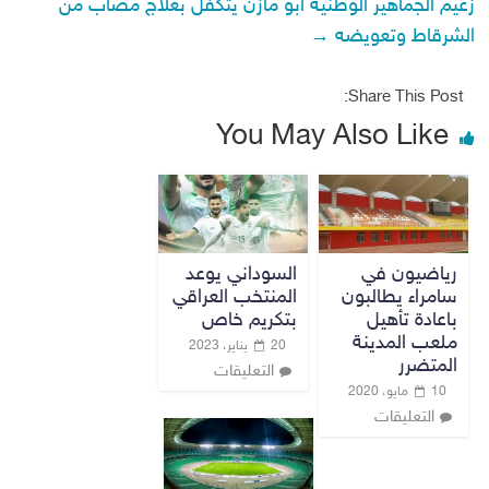
زعيم الجماهير الوطنية ابو مازن يتكفل بعلاج مصاب من
الشرقاط وتعويضه
→
Share This Post:
You May Also Like
رياضيون في
السوداني يوعد
سامراء يطالبون
المنتخب العراقي
باعادة تأهيل
بتكريم خاص
ملعب المدينة
20 يناير، 2023
المتضرر
التعليقات
10 مايو، 2020
التعليقات