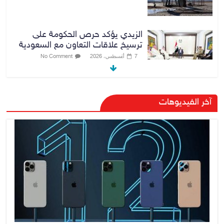
الزيدي يؤكد حرص الحكومة على
ترسيخ علاقات التعاون مع السعودية
7 أغسطس، 2026
No Comment
وزارة الداخلية: الحدود العراقية تشهد
آخر الفيديوهات
مستوى عالياً من الأمن والاستقرار
7 أغسطس، 2026
No Comment
القضاء الأعلى: القبض على عدد من
موظفي بلدية الناصرية ومعقبين
ضبطت بحوزتهم مستندات وأختام
مزورة
7 أغسطس، 2026
No Comment