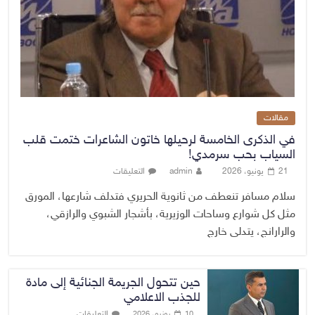
مقالات
في الذكرى الخامسة لرحيلها خاتون الشاعرات ختمت قلب
السياب بحب سرمدي!
21 يونيو، 2026
admin
التعليقات
سلام مسافر تنعطف من ثانوية الحريري فتدلف شارعها، المورق
مثل كل شوارع وساحات الوزيرية، بأشجار الشبوي والرازقي،
والرارانج، يتدلى خارج
حين تتحول الجريمة الجنائية إلى مادة
للجذب الاعلامي
التعليقات
10 يونيو، 2026