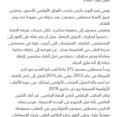
سيل نيوز / بغداد
توفي فجر اليوم حارس منتخب العراق الأولمبي الأسبق، وحارس
فريق النفط مصطفى سعدون، بعد دخوله في غيبوبة منذ يوم
الثلاثاء.
وتعرض سعدون إلى سقوط مفاجئ، خلال تدريبات فريقه النفط
، تحضيراً لمباريات الدوري الممتاز، قبل أن يتم نقله على الفور إلى
المستشفى، لتكشف الفحوصات التي أجريت عليه في مستشفى
مدينة الطب في العاصمة بغداد، عن تعرضه إلى جلطة دماغية
مفاجئة.ورغم محاولات حثيثة من قبل أطباء مختصين لإنقاذ
حياته إلا أنه فارق الحياة.
وبدأ مصطفى سعدون (27 عاما) لعب كرة القدم مع نادي
الشرطة في عام 2012، وفي عام 2015 انتقل إلى نادي النفط،
تم استدعائه لتمثيل المنتخب الأولمبي ليشارك في دورة الألعاب
الأولمبية الصيفية ريو دي جانيرو 2016.
وكان المكتب الإعلامي لنادي النفط الرياضي، قد أفاد الاثنين
الماضي بأنه قبل الشروع في الوحدة التدريبية، فوجئ زملاء
الحارس مصطفى سعدون المتواجدين في الملعب بسقوطه
مغشياً عليه، وعلى الفور سارع الطاقم الطبي بإجراء الإسعافات