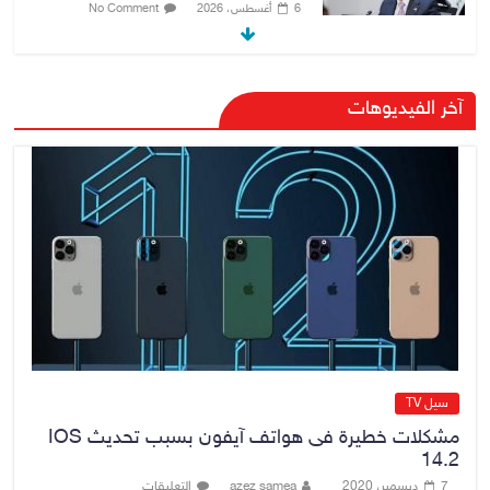
6 أغسطس، 2026
No Comment
هيئة الإعلام والاتصالات تعتمد شركة
آخر الفيديوهات
Apple منصة رقمية موثوقة لدعم
الاقتصاد الرقمي
6 أغسطس، 2026
No Comment
رئيس هيئة النزاهة: لا مظلة تحمي
الفاسدين والمال العام أمانة
6 أغسطس، 2026
No Comment
سيل TV
مشكلات خطيرة فى هواتف آيفون بسبب تحديث IOS
14.2
7 ديسمبر، 2020
azez samea
التعليقات