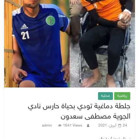
رياضية
محلية
جلطة دماغية تودي بحياة حارس نادي
الجوية مصطفى سعدون
24 أبريل، 2021
1647 Views
admin