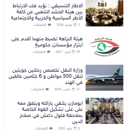
الاطار التنسيقي : نؤيد فك الارتباط
بين هيئة الحشد الشعبي عن كافة
الأطر السياسية والحزبية والاجتماعية
التعليقات
2 يونيو، 2026
هيئة النزاهة تضبط متهما أقدم على
ابتزاز مؤسساتٍ حكوميةٍ
التعليقات
28 أبريل، 2021
وزارة النقل تخصص رحلتين جويتين
لنقل 500 مواطن و 6 جثامين عالقين
في الهند
التعليقات
21 مارس، 2020
ابومازن يلتقي يارالله ويتفق معه
على على تشكيل القوة الخاصة
بملاحقة فلول داعش في صلاح
الدين
التعليقات
5 مايو، 2020