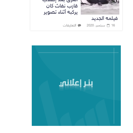
قارب نفاث كان
يركبه أثناء تصوير
فيلمه الجديد
التعليقات
16 سبتمبر، 2020