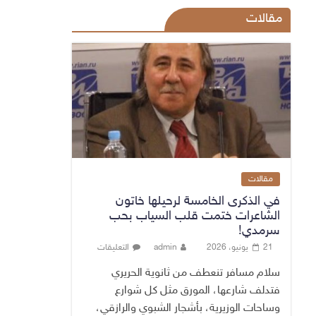
مقالات
مقالات
في الذكرى الخامسة لرحيلها خاتون
الشاعرات ختمت قلب السياب بحب
سرمدي!
21 يونيو، 2026
admin
التعليقات
سلام مسافر تنعطف من ثانوية الحريري
فتدلف شارعها، المورق مثل كل شوارع
وساحات الوزيرية، بأشجار الشبوي والرازقي،