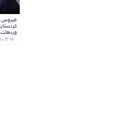
فيروس ك
كردستان
وردهات ا
28 مارس، 2021