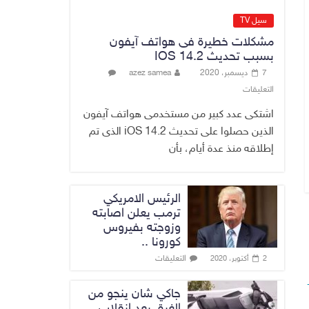
No Comment
سيل TV
وزارة الخزانة
مشكلات خطيرة فى هواتف آيفون
الأمريكية تعلن إلغاء
بسبب تحديث IOS 14.2
عقوبات مرتبطة
7 ديسمبر، 2020
azez samea
بإيران
التعليقات
5 أغسطس، 2026
No Comment
اشتكى عدد كبير من مستخدمى هواتف آيفون
الذين حصلوا على تحديث iOS 14.2 الذى تم
إطلاقه منذ عدة أيام، بأن
الرئيس الامريكي
ترمب يعلن اصابته
وزوجته بفيروس
كورونا ..
التعليقات
2 أكتوبر، 2020
جاكي شان ينجو من
الغرق بعد إنقلاب