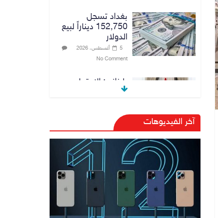
بغداد تسجل
152,750 ديناراً لبيع
الدولار
5 أغسطس، 2026
No Comment
بارزاني: الاجتماع
الذي عقد مع رئيس
الوزراء علي الزيدي
كان مثمراً
آخر الفيديوهات
5 أغسطس، 2026
No Comment
وزير الخارجية يبحث
مع نظيره السعودي
ترتيبات زيارة مرتقبة
لوفد أمني عراقي إلى
السعودية
5 أغسطس، 2026