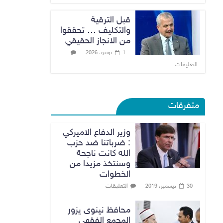
قبل الترقية
والتكليف … تحققوا
من الانجاز الحقيقي
1 يونيو، 2026
التعليقات
متفرقات
وزير الدفاع الاميركي
: ضرباتنا ضد حزب
الله كانت ناجحة
وسنتخذ مزيدا من
الخطوات
التعليقات
30 ديسمبر، 2019
محافظ نينوى يزور
المجمع الفقهي