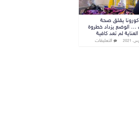
ورونا يقلق صحة
 … الوضع يزداد خطروة
لعناية لم تعد كافية
التعليقات