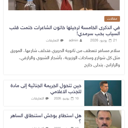
مقالات
في الذكرى الخامسة لرحيلها خاتون الشاعرات ختمت قلب
السياب بحب سرمدي!
21 يونيو، 2026
admin
التعليقات
سلام مسافر تنعطف من ثانوية الحريري فتدلف شارعها، المورق
مثل كل شوارع وساحات الوزيرية، بأشجار الشبوي والرازقي،
والرارانج، يتدلى خارج
حين تتحول الجريمة الجنائية إلى مادة
للجذب الاعلامي
التعليقات
10 يونيو، 2026
هل استطاع بوخش استنطاق الساهر
؟