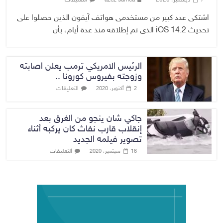
اشتكى عدد كبير من مستخدمى هواتف آيفون الذين حصلوا على
تحديث iOS 14.2 الذى تم إطلاقه منذ عدة أيام، بأن
الرئيس الامريكي ترمب يعلن اصابته
وزوجته بفيروس كورونا ..
التعليقات
2 أكتوبر، 2020
جاكي شان ينجو من الغرق بعد
إنقلاب قارب نفاث كان يركبه أثناء
تصوير فيلمه الجديد
التعليقات
16 سبتمبر، 2020