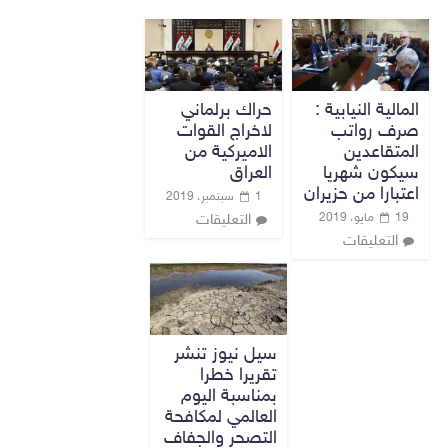
المالية النيابية :
حراك برلماني
صرف رواتب
لاخراج القوات
المتقاعدين
الاميركية من
سيكون شهريا
العراق
اعتبارا من حزيران
1 سبتمبر، 2019
19 مايو، 2019
التعليقات
التعليقات
سيل نيوز تنشر
تقريرا خطرا
بمناسبة اليوم
العالمي لمكافحة
التصحر والجفاف