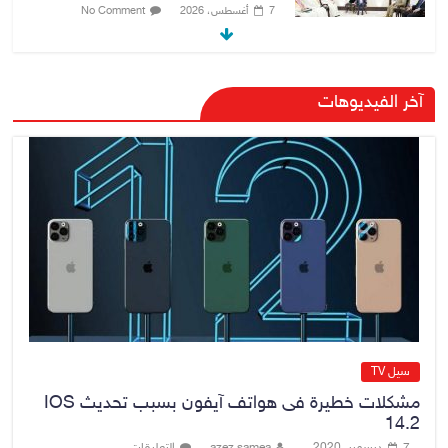
7 أغسطس، 2026
No Comment
وزارة الداخلية: الحدود العراقية تشهد
آخر الفيديوهات
مستوى عالياً من الأمن والاستقرار
7 أغسطس، 2026
No Comment
القضاء الأعلى: القبض على عدد من
موظفي بلدية الناصرية ومعقبين
ضبطت بحوزتهم مستندات وأختام
مزورة
7 أغسطس، 2026
No Comment
سيل TV
مشكلات خطيرة فى هواتف آيفون بسبب تحديث IOS
14.2
7 ديسمبر، 2020
azez samea
التعليقات