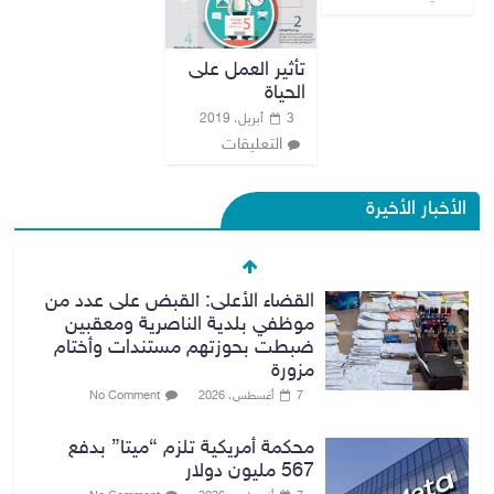
تأثير العمل على
الحياة
3 أبريل، 2019
التعليقات
الأخبار الأخيرة
القضاء الأعلى: القبض على عدد من
موظفي بلدية الناصرية ومعقبين
ضبطت بحوزتهم مستندات وأختام
مزورة
7 أغسطس، 2026
No Comment
محكمة أمريكية تلزم “ميتا” بدفع
567 مليون دولار