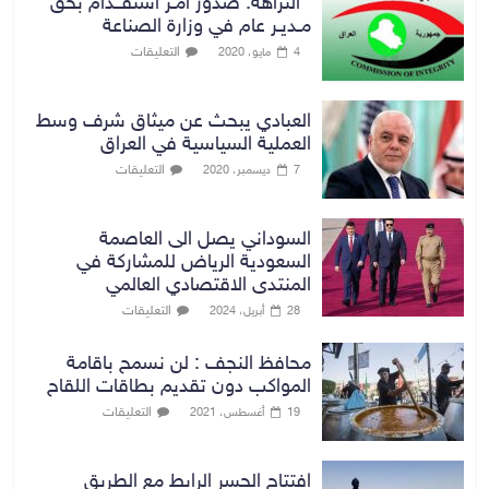
النزاهة: صدور أمـر استقــدام بحق
مـديـر عام في وزارة الصناعة
التعليقات
4 مايو، 2020
العبادي يبحث عن ميثاق شرف وسط
العملية السياسية في العراق
التعليقات
7 ديسمبر، 2020
السوداني يصل الى العاصمة
السعودية الرياض للمشاركة في
المنتدى الاقتصادي العالمي
التعليقات
28 أبريل، 2024
محافظ النجف : لن نسمح باقامة
المواكب دون تقديم بطاقات اللقاح
التعليقات
19 أغسطس، 2021
افتتاح الجسر الرابط مع الطريق