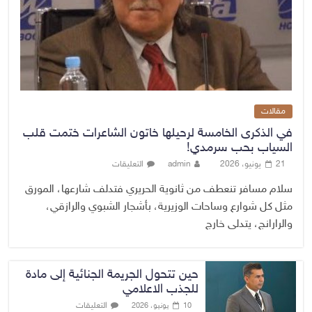
مقالات
في الذكرى الخامسة لرحيلها خاتون الشاعرات ختمت قلب
السياب بحب سرمدي!
21 يونيو، 2026
admin
التعليقات
سلام مسافر تنعطف من ثانوية الحريري فتدلف شارعها، المورق
مثل كل شوارع وساحات الوزيرية، بأشجار الشبوي والرازقي،
والرارانج، يتدلى خارج
حين تتحول الجريمة الجنائية إلى مادة
للجذب الاعلامي
التعليقات
10 يونيو، 2026