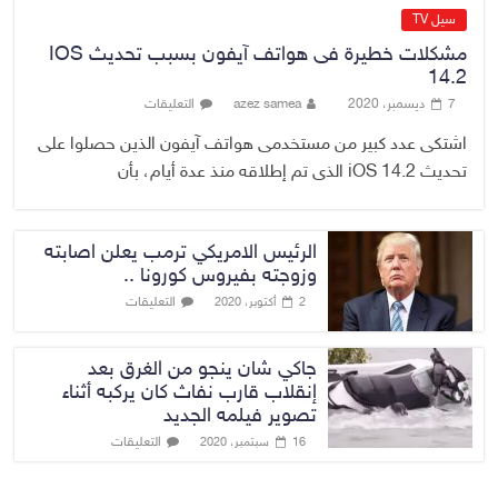
سيل TV
مشكلات خطيرة فى هواتف آيفون بسبب تحديث IOS
14.2
7 ديسمبر، 2020
azez samea
التعليقات
اشتكى عدد كبير من مستخدمى هواتف آيفون الذين حصلوا على
تحديث iOS 14.2 الذى تم إطلاقه منذ عدة أيام، بأن
الرئيس الامريكي ترمب يعلن اصابته
وزوجته بفيروس كورونا ..
التعليقات
2 أكتوبر، 2020
جاكي شان ينجو من الغرق بعد
إنقلاب قارب نفاث كان يركبه أثناء
تصوير فيلمه الجديد
التعليقات
16 سبتمبر، 2020