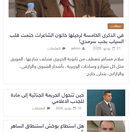
مقالات
في الذكرى الخامسة لرحيلها خاتون الشاعرات ختمت قلب
السياب بحب سرمدي!
21 يونيو، 2026
admin
التعليقات
سلام مسافر تنعطف من ثانوية الحريري فتدلف شارعها، المورق
مثل كل شوارع وساحات الوزيرية، بأشجار الشبوي والرازقي،
والرارانج، يتدلى خارج
حين تتحول الجريمة الجنائية إلى مادة
للجذب الاعلامي
التعليقات
10 يونيو، 2026
هل استطاع بوخش استنطاق الساهر