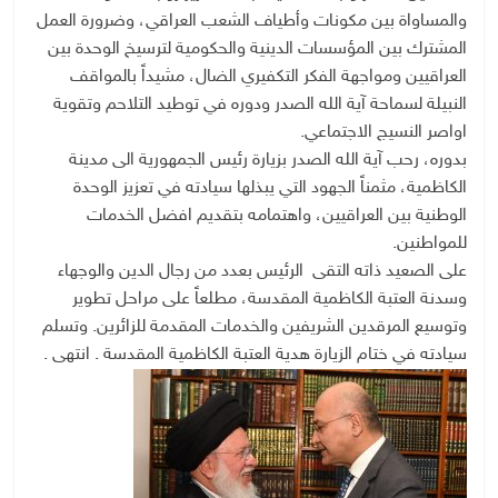
والمساواة بين مكونات وأطياف الشعب العراقي، وضرورة العمل
المشترك بين المؤسسات الدينية والحكومية لترسيخ الوحدة بين
العراقيين ومواجهة الفكر التكفيري الضال، مشيداً بالمواقف
النبيلة لسماحة آية الله الصدر ودوره في توطيد التلاحم وتقوية
اواصر النسيج الاجتماعي.
بدوره، رحب آية الله الصدر بزيارة رئيس الجمهورية الى مدينة
الكاظمية، مثمناً الجهود التي يبذلها سيادته في تعزيز الوحدة
الوطنية بين العراقيين، واهتمامه بتقديم افضل الخدمات
للمواطنين.
على الصعيد ذاته التقى الرئيس بعدد من رجال الدين والوجهاء
وسدنة العتبة الكاظمية المقدسة، مطلعاً على مراحل تطوير
وتوسيع المرقدين الشريفين والخدمات المقدمة للزائرين. وتسلم
سيادته في ختام الزيارة هدية العتبة الكاظمية المقدسة . انتهى .