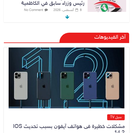
رئيس وزراء سابق في الكاظمية
8 أغسطس، 2026
No Comment
رئيس حكومة إقليم كردستان مسرور
آخر الفيديوهات
بارزاني ينفي ما يشاع عن وجود
عسكري أمريكي في بعض قواعد
الإقليم
8 أغسطس، 2026
No Comment
الدخيل يتابع ميدانياً سير العمل في
المشاريع الاستراتيجية بالموصل
ويشدد على ضرورة إنجازها
8 أغسطس، 2026
No Comment
سيل TV
مشكلات خطيرة فى هواتف آيفون بسبب تحديث IOS
14.2