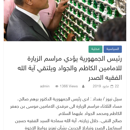
السياسية
محلية
رئيس الجمهورية يؤدي مراسم الزيارة
للامامين الكاظم والجواد ويلتقي آية الله
الفقيه الصدر
22 مايو، 2019
1366 Views
admin
سيل نيوز / بغداد : ادى رئيس الجمهورية الدكتور برهم صالح،
مساء الثلاثاء مراسم الزيارة الى مرقدي الامامين موسى بن جعفر
الكاظم ومحمد الجواد عليهما السلام.
صالح التقى، خلال زيارته، آية الله سماحة السيد الفقيه حسين
اسماعيل الصدر وتبادلا الحديث بشأن تعزيز روابط الاخوة