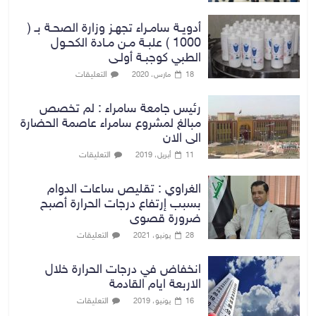
أدويـة سامـراء تجهـز وزارة الصحـة بـ (
1000 ) علبـة مـن مـادة الكحـول
الطبي كوجبـة أولـى
التعليقات
18 مارس، 2020
رئيس جامعة سامراء : لم تخصص
مبالغ لمشروع سامراء عاصمة الحضارة
الى الان
التعليقات
11 أبريل، 2019
الغراوي : تقليص ساعات الدوام
بسبب إرتفاع درجات الحرارة أصبح
ضرورة قصوى
التعليقات
28 يونيو، 2021
انخفاض في درجات الحرارة خلال
الاربعة ايام القادمة
التعليقات
16 يونيو، 2019