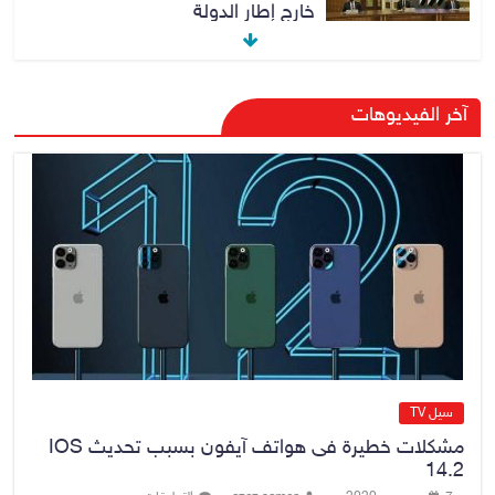
خارج إطار الدولة
6 أغسطس، 2026
No Comment
زيدان يبحث مع رئيس جهاز مكافحة
آخر الفيديوهات
الإرهاب التعاون المشترك بما يحقق
سيادة القانون
6 أغسطس، 2026
No Comment
إعادة العمل بنظام المحاولات لطلبة
السادس الإعدادي الراسبين في مادة
واحدة أو مادتين
6 أغسطس، 2026
No Comment
سيل TV
مشكلات خطيرة فى هواتف آيفون بسبب تحديث IOS
14.2