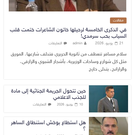
مقالات
في الذكرى الخامسة لرحيلها خاتون الشاعرات ختمت قلب
السياب بحب سرمدي!
21 يونيو، 2026
admin
التعليقات
سلام مسافر تنعطف من ثانوية الحريري فتدلف شارعها، المورق
مثل كل شوارع وساحات الوزيرية، بأشجار الشبوي والرازقي،
والرارانج، يتدلى خارج
حين تتحول الجريمة الجنائية إلى مادة
للجذب الاعلامي
التعليقات
10 يونيو، 2026
هل استطاع بوخش استنطاق الساهر
؟