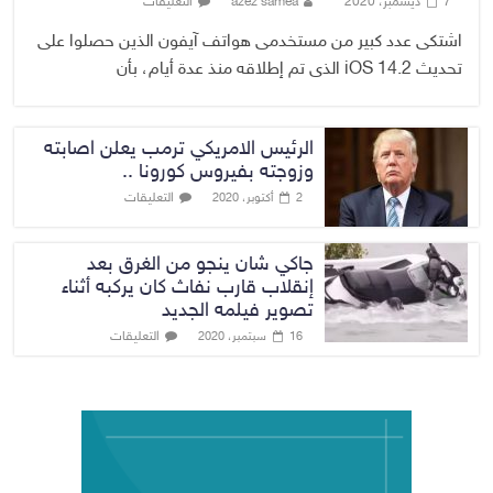
7 ديسمبر، 2020
azez samea
التعليقات
اشتكى عدد كبير من مستخدمى هواتف آيفون الذين حصلوا على
تحديث iOS 14.2 الذى تم إطلاقه منذ عدة أيام، بأن
الرئيس الامريكي ترمب يعلن اصابته
وزوجته بفيروس كورونا ..
التعليقات
2 أكتوبر، 2020
جاكي شان ينجو من الغرق بعد
إنقلاب قارب نفاث كان يركبه أثناء
تصوير فيلمه الجديد
التعليقات
16 سبتمبر، 2020