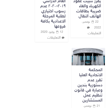
يقرر تثبيت عقود
العام الدراسي
الكهرباء والغاء
٢٠١٩-٢٠٢٠ عدم
ضريبة بطاقات
رسوب اختياري
الهاتف النقال
لطلبة المرحلة
الاعدادية بكافة
22 نوفمبر،
فروعها
2022
12 يوليو، 2020
التعليقات
التعليقات
المحكمة
الاتحادية العليا
تقرر عدم
دستورية بندين
وعبارة في قانون
تنظيم عمل
المستشارين
21 نوفمبر،