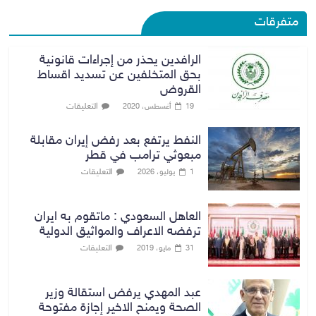
متفرقات
الرافدين يحذر من إجراءات قانونية
بحق المتخلفين عن تسديد اقساط
القروض
التعليقات
19 أغسطس، 2020
النفط يرتفع بعد رفض إيران مقابلة
مبعوثي ترامب في قطر
التعليقات
1 يوليو، 2026
العاهل السعودي : ماتقوم به ايران
ترفضه الاعراف والمواثيق الدولية
التعليقات
31 مايو، 2019
عبد المهدي يرفض استقالة وزير
الصحة ويمنح الاخير إجازة مفتوحة