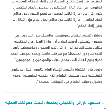
المقدمة من لفيف لذوي السجناء تقرر إلغاء الأحكام الغيابية عن
المتهمين في حالة تنازل المشتكين والمدعين بالحق الشخصي
يكون في حالة ما إذا كانت الجريمة موضوع الدعوى من جرائم
الحق الخاص، أما إذا كانت من جرائم الحق العام فإن التنازل لا
يعني إلغاء الحكم”.
وبشأن تقديم الطعام للموقوفين والمحكومين المودعين في
سجون الإصلاح، أوضح البيان، أن “وزارة العدل هي المختصة
بذلك، حيث تتعاقد الوزارة التي تدير السجون ومؤسسات تأهيل
الاحداث ودور الملاحظة مع شركات خاصة ويحدد بموجب العقد
كمية ونوع الغذاء الذي يقدم للنزلاء والمودعين والموقوفين”.
ونوه، بأن “القضاة وأعضاء الإدعاء العام يتابعون خلال جولاتهم
التفتيشية مدى صلاحية الطعام الذي يقدمه المتعهدون ومدى
وصول وجبات الطعام في الأوقات المحددة”.
←
مسعود بارزاني والنجيفي يجتمعان لبحث معوقات العملية