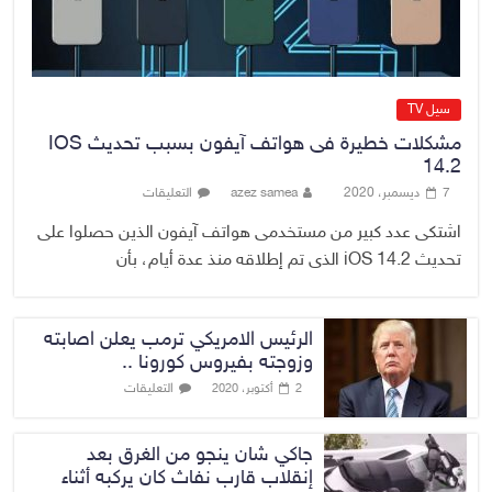
سيل TV
مشكلات خطيرة فى هواتف آيفون بسبب تحديث IOS
14.2
7 ديسمبر، 2020
azez samea
التعليقات
اشتكى عدد كبير من مستخدمى هواتف آيفون الذين حصلوا على
تحديث iOS 14.2 الذى تم إطلاقه منذ عدة أيام، بأن
الرئيس الامريكي ترمب يعلن اصابته
وزوجته بفيروس كورونا ..
التعليقات
2 أكتوبر، 2020
جاكي شان ينجو من الغرق بعد
إنقلاب قارب نفاث كان يركبه أثناء