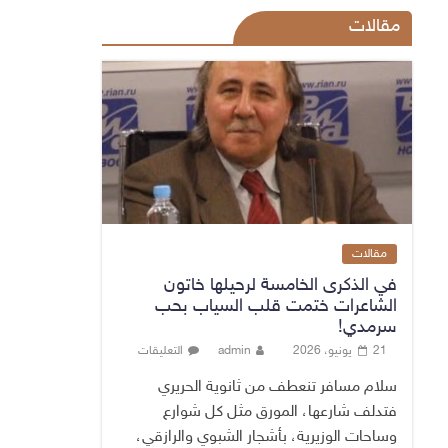
مقالات
مقالات
في الذكرى الخامسة لرحيلها خاتون
الشاعرات ختمت قلب السياب بحب
سرمدي!
21 يونيو، 2026
admin
التعليقات
سلام مسافر تنعطف من ثانوية الحريري
فتدلف شارعها، المورق مثل كل شوارع
وساحات الوزيرية، بأشجار الشبوي والرازقي،