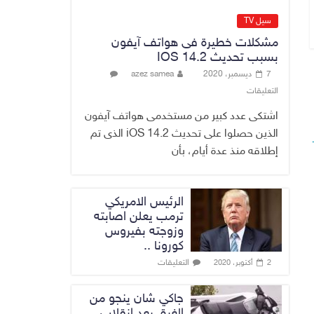
عن وجود عسكري
أمريكي في بعض
سيل TV
قواعد الإقليم
مشكلات خطيرة فى هواتف آيفون
8 أغسطس، 2026
No Comment
بسبب تحديث IOS 14.2
7 ديسمبر، 2020
azez samea
الدخيل يتابع ميدانياً
التعليقات
سير العمل في
المشاريع
اشتكى عدد كبير من مستخدمى هواتف آيفون
الاستراتيجية
الذين حصلوا على تحديث iOS 14.2 الذى تم
بالموصل ويشدد
إطلاقه منذ عدة أيام، بأن
على ضرورة إنجازها
8 أغسطس، 2026
No Comment
الرئيس الامريكي
ترمب يعلن اصابته
وزوجته بفيروس
كورونا ..
التعليقات
2 أكتوبر، 2020
جاكي شان ينجو من
الغرق بعد إنقلاب