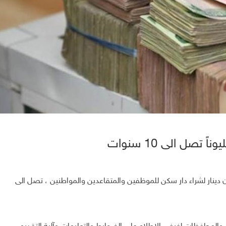
الرافدين، ان مدة تسديد قرض الـ150 مليون دينار لشراء دار سكن للموظفين والمتقاعدين والمواطنين ، تصل الى