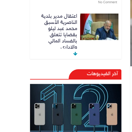
No Comment
اعتقال مدير بلدية
الناصرية الأسبق
محمد عبد ليلو
بقضايا تتعلق
بالفساد المالي
والاداري
8 أغسطس، 2026
No Comment
النزاهة تنفي مداهمة
آخر الفيديوهات
منزل شقيق رئيس
وزراء سابق في
الكاظمية
8 أغسطس، 2026
No Comment
رئيس حكومة إقليم
كردستان مسرور
بارزاني ينفي ما يشاع