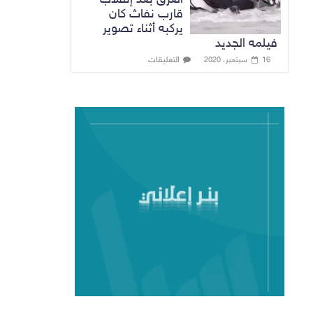
قارب نفاث كان
يركبه أثناء تصوير
فيلمه الجديد
التعليقات
16 سبتمبر، 2020