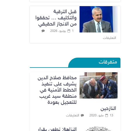
قبل الترقية
والتكليف … تحققوا
من الانجاز الحقيقي
1 يونيو، 2026
التعليقات
متفرقات
محافظ صلاح الدين
يشرف على تنفيذ
الخطط الأمنية في
منطقة سيد غريب
للتعجيل بعودة
النازحين
التعليقات
13 مايو، 2020
النزاهة: تطعن بقرار