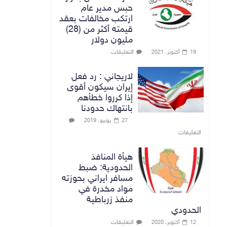
حبس مدير عام
ارتكب مخالفات بعقد
قيمته أكثر من (28)
مليون دولار
التعليقات
19 أكتوبر، 2021
لاريجاني : رد فعل
إيران سيكون أقوى
إذا كرروا خطأهم
بانتهاك حدودنا
27 يونيو، 2019
التعليقات
هيأة المنافذ
الحدودية: ضبط
مسافر ايراني بحوزته
مواد مخدرة في
منفذ زرباطية
الحدودي
التعليقات
12 أكتوبر، 2020