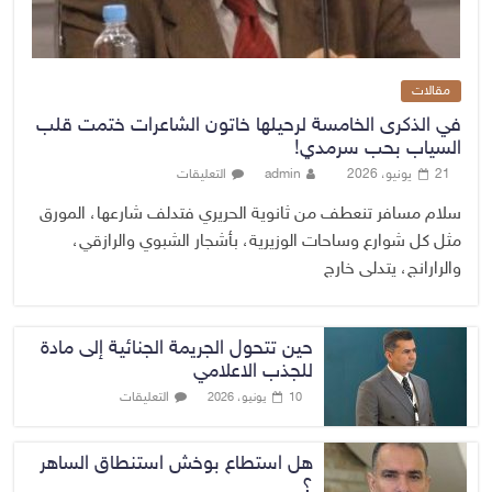
مقالات
في الذكرى الخامسة لرحيلها خاتون الشاعرات ختمت قلب
السياب بحب سرمدي!
21 يونيو، 2026
admin
التعليقات
سلام مسافر تنعطف من ثانوية الحريري فتدلف شارعها، المورق
مثل كل شوارع وساحات الوزيرية، بأشجار الشبوي والرازقي،
والرارانج، يتدلى خارج
حين تتحول الجريمة الجنائية إلى مادة
للجذب الاعلامي
التعليقات
10 يونيو، 2026
هل استطاع بوخش استنطاق الساهر
؟