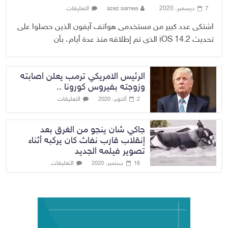
7 ديسمبر، 2020
azez samea
التعليقات
اشتكى عدد كبير من مستخدمى هواتف آيفون الذين حصلوا على
تحديث iOS 14.2 الذى تم إطلاقه منذ عدة أيام، بأن
الرئيس الامريكي ترمب يعلن اصابته
وزوجته بفيروس كورونا ..
التعليقات
2 أكتوبر، 2020
جاكي شان ينجو من الغرق بعد
إنقلاب قارب نفاث كان يركبه أثناء
تصوير فيلمه الجديد
التعليقات
16 سبتمبر، 2020