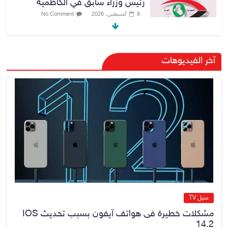
رئيس وزراء سابق في الكاظمية
8 أغسطس، 2026
No Comment
رئيس حكومة إقليم كردستان مسرور
آخر الفيديوهات
بارزاني ينفي ما يشاع عن وجود
عسكري أمريكي في بعض قواعد
الإقليم
8 أغسطس، 2026
No Comment
الدخيل يتابع ميدانياً سير العمل في
المشاريع الاستراتيجية بالموصل
ويشدد على ضرورة إنجازها
8 أغسطس، 2026
No Comment
سيل TV
مشكلات خطيرة فى هواتف آيفون بسبب تحديث IOS
14.2