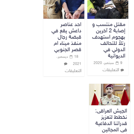
مقتل منتسب و
احد عناصر
إصابة 2 آخرين
داعش يقع في
بهجوم استهدف
قبضة رجال
رتلاً للتحالف
منفذ ميناء ام
الدولي في
قصر الجنوبي
الديوانية
18 ديسمبر،
9 سبتمبر، 2020
2021
التعليقات
التعليقات
الجيش العراقى:
نخطط لتعزيز
قدراتنا الدفاعية
فى المجالين