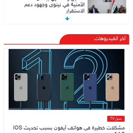
الأمنية في نينوى وجهود دعم
الاستقرار
6 أغسطس، 2026
No Comment
الراتب كل 40 يوماً.. مستشار الزيدي
آخر الفيديوهات
المالي يتحدث عن فرضية “كسب
الزمن” لجمع الإيرادات
6 أغسطس، 2026
No Comment
وزارة العدل تحقق انجازا قانونيا
بكسب دعوى قضائية امام المحاكم
الأردنية لصالح شركة أدوية سامراء
6 أغسطس، 2026
No Comment
سيل TV
مشكلات خطيرة فى هواتف آيفون بسبب تحديث IOS