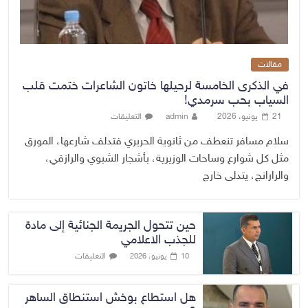
مقالات
في الذكرى الخامسة لرحيلها خاتون الشاعرات ختمت قلب
السياب بحب سرمدي!
21 يونيو، 2026
admin
التعليقات
سلام مسافر تنعطف من ثانوية الحريري فتدلف شارعها، المورق
مثل كل شوارع وساحات الوزيرية، بأشجار الشبوي والرازقي،
والرارانج، يتدلى خارج
حين تتحول الجريمة الجنائية إلى مادة
للجذب الاعلامي
التعليقات
10 يونيو، 2026
هل استطاع بوخش استنطاق الساهر