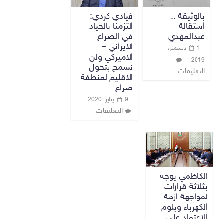
بالوثيقة ..
قيادي كردي:
استقالة
التزمنا بالحياد
عبدالمهدي
في الصراع
الايراني –
1 ديسمبر،
الاميركي ولن
2019
نسمح بتحول
التعليقات
الاقليم لمنطقة
صراع
9 يناير، 2020
التعليقات
الكاظمي يوجه
بثلاثة قرارات
لمواجهة ازمة
الكهرباء ويلوم
الاعتماد على