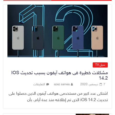
9 أغسطس، 2026
No Comment
الدخيل يفتتح مستشفى الأورام
والطب النووي التخصصي في
الموصل
9 أغسطس، 2026
No Comment
سيل TV
مشكلات خطيرة فى هواتف آيفون بسبب تحديث IOS
14.2
7 ديسمبر، 2020
azez samea
التعليقات
اشتكى عدد كبير من مستخدمى هواتف آيفون الذين حصلوا على
تحديث iOS 14.2 الذى تم إطلاقه منذ عدة أيام، بأن