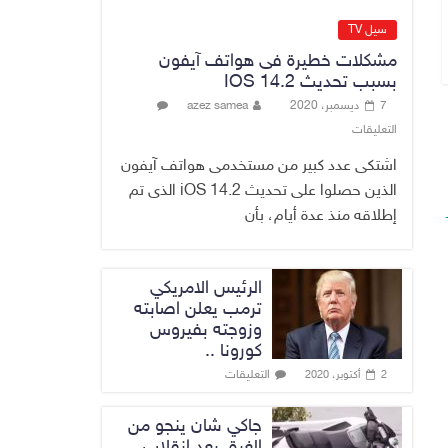
القضاء الأعلى:
القبض على عدد من
سيل TV
موظفي بلدية
مشكلات خطيرة فى هواتف آيفون
الناصرية ومعقبين
بسبب تحديث IOS 14.2
ضبطت بحوزتهم
7 ديسمبر، 2020
azez samea
مستندات وأختام
التعليقات
مزورة
7 أغسطس، 2026
No Comment
اشتكى عدد كبير من مستخدمى هواتف آيفون
الذين حصلوا على تحديث iOS 14.2 الذى تم
إطلاقه منذ عدة أيام، بأن
الرئيس الامريكي
ترمب يعلن اصابته
وزوجته بفيروس
كورونا ..
التعليقات
2 أكتوبر، 2020
جاكي شان ينجو من
الغرق بعد إنقلاب