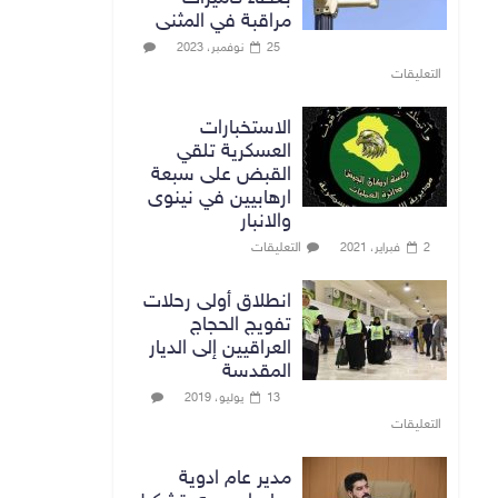
مراقبة في المثنى
25 نوفمبر، 2023
التعليقات
الاستخبارات
العسكرية تلقي
القبض على سبعة
ارهابيين في نينوى
والانبار
التعليقات
2 فبراير، 2021
انطلاق أولى رحلات
تفويج الحجاج
العراقيين إلى الديار
المقدسة
13 يوليو، 2019
التعليقات
مدير عام ادوية