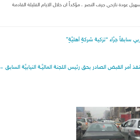
هيل عودة نازحي جرف النصر ، مؤكداً ان خلال الايام القليلة القادمة
ابقاً جرَّاء “تزكية شركةٍ أهليَّةٍ”
نفذ أمر القبض الصادر بحق رئيس اللجنة الماليَّـة النيابيَّة السابق
→