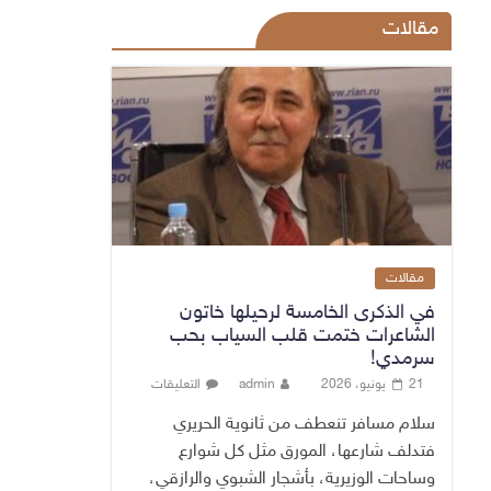
مقالات
مقالات
في الذكرى الخامسة لرحيلها خاتون
الشاعرات ختمت قلب السياب بحب
سرمدي!
21 يونيو، 2026
admin
التعليقات
سلام مسافر تنعطف من ثانوية الحريري
فتدلف شارعها، المورق مثل كل شوارع
وساحات الوزيرية، بأشجار الشبوي والرازقي،