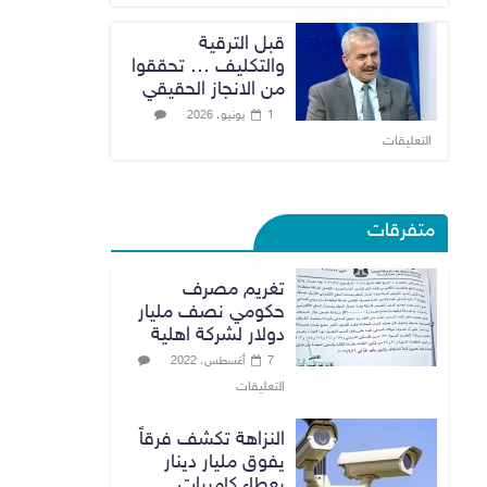
قبل الترقية
والتكليف … تحققوا
من الانجاز الحقيقي
1 يونيو، 2026
التعليقات
متفرقات
تغريم مصرف
حكومي نصف مليار
دولار لشركة اهلية
7 أغسطس، 2022
التعليقات
النزاهة تكشف فرقاً
يفوق مليار دينار
بعطاء كاميرات