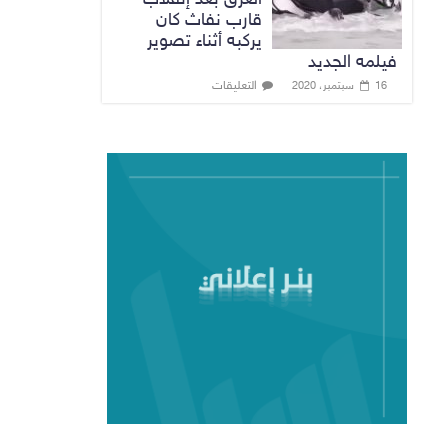
قارب نفاث كان
يركبه أثناء تصوير
فيلمه الجديد
التعليقات
16 سبتمبر، 2020