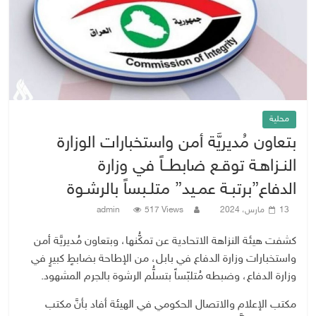
محلية
بتعاون مُديريَّة أمن واستخبارات الوزارة
النـزاهـة توقـع ضابطــاً في وزارة
الدفاع”برتبـة عمـيد” متلـبساً بالرشـوة
13 مارس، 2024
517 Views
admin
كشفت هيئة النزاهة الاتحادية عن تمكُّنها، وبتعاون مُديريَّة أمن
واستخبارات وزارة الدفاع في بابل، من الإطاحة بضابطٍ كبيرٍ في
وزارة الدفاع، وضبطه مُتلبّساً بتسلُّم الرشوة بالجرم المشهود.
مكتب الإعلام والاتصال الحكومي في الهيئة أفاد بأنَّ مكتب