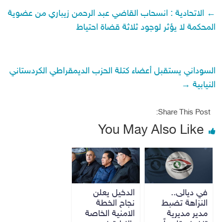
←
الاتحادية : انسحاب القاضي عبد الرحمن زيباري من عضوية
المحكمة لا يؤثر لوجود ثلاثة قضاة احتياط
السوداني يستقبل أعضاء كتلة الحزب الديمقراطي الكردستاني
النيابية
→
Share This Post:
You May Also Like
في ديالى..
الدخيل يعلن
النزاهة تضبط
نجاح الخطة
مدير مديرية
الامنية الخاصة