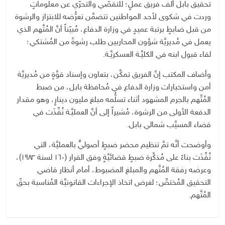
تحقيق بابل ألَّف فريق عملٍ؛ للتقصّي والتحرّي عن معلوماتٍ
وردت في شكوى لأحد المواطنين تتضمَّن تعرُّضه للابتزاز والرشوة
من قبل ضابطٍ برتبة عميدٍ في وزارة الدفاع، مُبيّناً أنَّ المُتَّهم الذي
يعمل في مُديريَّة شؤون المحاربين طلب رشوةً من المُشتكي؛
لقاء قبول ابنه في الكليَّـة العسكريَّـة.
وأضاف المكتب إنَّ الفريق تمكَّن، بتعاون وإسناد قوَّةٍ من مُديريَّة
أمن واستخبارات وزارة الدفاع في مُحافظة بابل، من ضبط
المُتَّهم بالجرم المشهود أثناء تسلُّمه مبلغ مليون دينارٍ، وهو مقدار
الدفعة الأولى من الرشوة، مُشيراً إلى أنَّ العمليَّـة نُفِّذَت في
قضاء المسيَّب شمالي بابل.
وأوضحت أنَّه تمَّ تنظيم محضر ضبطٍ أصوليٍّ بالعمليَّة، التي
نُفِّذَت بناءً على مُذكَّرة ضبطٍ قضائيَّةٍ وفق القرار (١٦٠ لسنة ١٩٨٣)،
وعرضه رفقة المُتَّهم والمبلغ المضبوط، أمام أنظار قاضي
التحقيق المُختصِّ؛ لغرض اتخاذ الإجراءات القانونيَّة المُناسبة بحقّ
المُتَّهم.