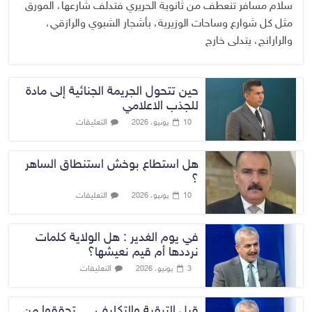
سلام مسافر تنعطف من ثانوية الحريري فتدلف شارعها، المورق
مثل كل شوارع وساحات الوزيرية، بأشجار الشبوي والرازقي،
والرارانج، يتدلى خارج
حين تتحول الجريمة الجنائية إلى مادة
للجذب الاعلامي
التعليقات
10 يونيو، 2026
هل استطاع بوخش استنطاق الساهر
؟
التعليقات
10 يونيو، 2026
في يوم الغدير : هل الولاية كلمات
نرددها أم قيم نعيشها؟
التعليقات
3 يونيو، 2026
قبل الترقية والتكليف … تحققوا من