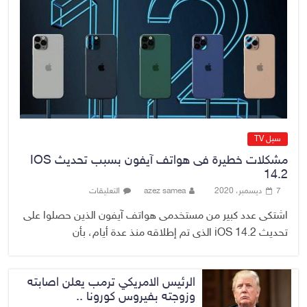
7 أغسطس، 2026
No Comment
محكمة أمريكية تلزم “ميتا” بدفع
567 مليون دولار
7 أغسطس، 2026
No Comment
سيل TV
مشكلات خطيرة فى هواتف آيفون بسبب تحديث IOS
14.2
7 ديسمبر، 2020
azez samea
التعليقات
اشتكى عدد كبير من مستخدمى هواتف آيفون الذين حصلوا على
تحديث iOS 14.2 الذى تم إطلاقه منذ عدة أيام، بأن
الرئيس الامريكي ترمب يعلن اصابته
وزوجته بفيروس كورونا ..