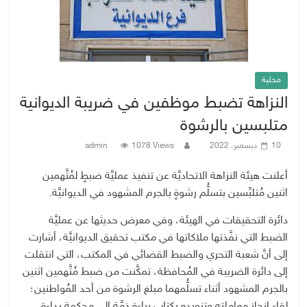
محلية
النزاهة تضبط موظفين في ضريبة الديوانية
متلبسين بالرشوة
10 ديسمبر، 2022
1078 Views
admin
أعلنت هيئة النزاهة الاتحاديَّة عن تنفيذ عمليَّة ضبطٍ لمُتَّهمين
اثنين مُتلبِّسين بتسلُّم رشوةٍ بالجرم المشهود في الديوانيَّة.
دائرة التحقيقات في الهيئة، وفي معرض حديثها عن عمليَّة
الضبط التي نفَّذتها ملاكاتها في مكتب تحقيق الديوانيَّة، أشارت
إلى أنَّ شعبة التحري والضبط القضائي في المكتب، التي انتقلت
إلى دائرة الضريبة في المُحافظة، تمكَّنت من ضبط مُتَّهمين اثنين
بالجرم المشهود أثناء تسلُّمهما مبلغ الرشوة من أحد المُواطنين؛
لقاء إنجاز معاملته وتزويده بكتاب براءة ذمَّةٍ إلى محكمة بداءة