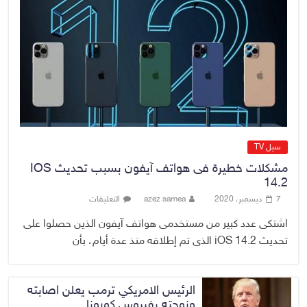
الدخيل يفتتح مستشفى الأورام
والطب النووي التخصصي في
الموصل
9 أغسطس، 2026
No Comment
سيل TV
مشكلات خطيرة فى هواتف آيفون بسبب تحديث IOS
14.2
7 ديسمبر، 2020
azez samea
التعليقات
اشتكى عدد كبير من مستخدمى هواتف آيفون الذين حصلوا على
تحديث iOS 14.2 الذى تم إطلاقه منذ عدة أيام، بأن
الرئيس الامريكي ترمب يعلن اصابته
وزوجته بفيروس كورونا ..