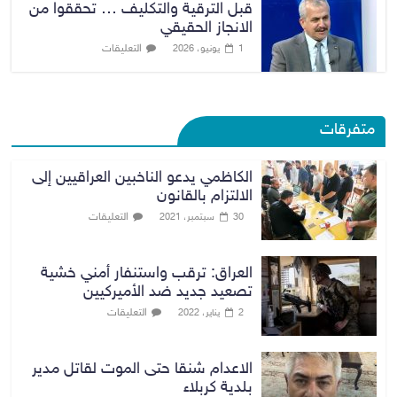
قبل الترقية والتكليف … تحققوا من
الانجاز الحقيقي
التعليقات
1 يونيو، 2026
متفرقات
الكاظمي يدعو الناخبين العراقيين إلى
الالتزام بالقانون
التعليقات
30 سبتمبر، 2021
العراق: ترقب واستنفار أمني خشية
تصعيد جديد ضد الأميركيين
التعليقات
2 يناير، 2022
الاعدام شنقا حتى الموت لقاتل مدير
بلدية كربلاء