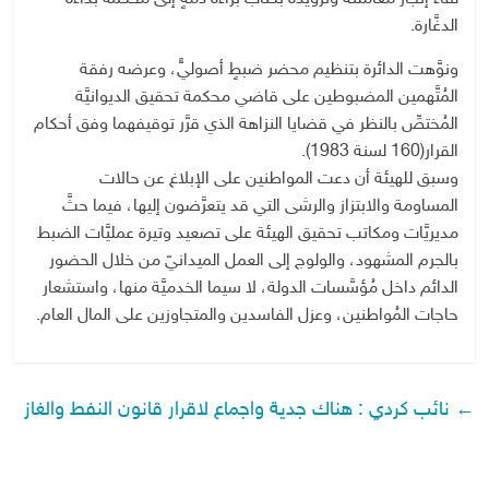
الدغَّارة.
ونوَّهت الدائرة بتنظيم محضر ضبطٍ أصوليٍّ، وعرضه رفقة
المُتَّهمين المضبوطين على قاضي محكمة تحقيق الديوانيَّة
المُختصِّ بالنظر في قضايا النزاهة الذي قرَّر توقيفهما وفق أحكام
القرار(160 لسنة 1983).
وسبق للهيئة أن دعت المواطنين على الإبلاغ عن حالات
المساومة والابتزاز والرشى التي قد يتعرَّضون إليها، فيما حثَّ
مديريَّات ومكاتب تحقيق الهيئة على تصعيد وتيرة عمليَّات الضبط
بالجرم المشهود، والولوج إلى العمل الميدانيّ من خلال الحضور
الدائم داخل مُؤسَّسات الدولة، لا سيما الخدميَّة منها، واستشعار
حاجات المُواطنين، وعزل الفاسدين والمتجاوزين على المال العام.
←
نائب كردي : هناك جدية واجماع لاقرار قانون النفط والغاز