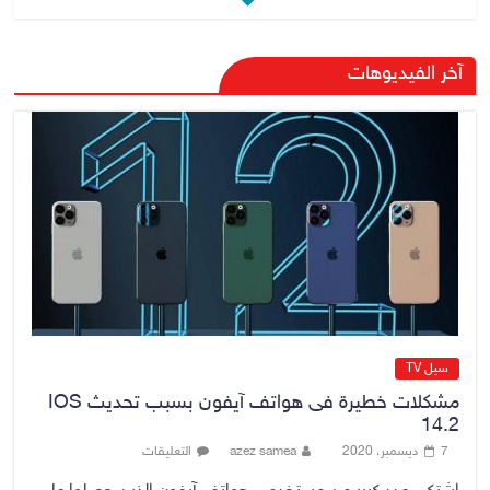
صدور أمر قبض بحق وزير العمل
آخر الفيديوهات
السابق أحمد الأسدي
9 أغسطس، 2026
No Comment
الدخيل يفتتح مستشفى الأورام
والطب النووي التخصصي في
الموصل
9 أغسطس، 2026
No Comment
سيل TV
مشكلات خطيرة فى هواتف آيفون بسبب تحديث IOS
14.2
7 ديسمبر، 2020
azez samea
التعليقات