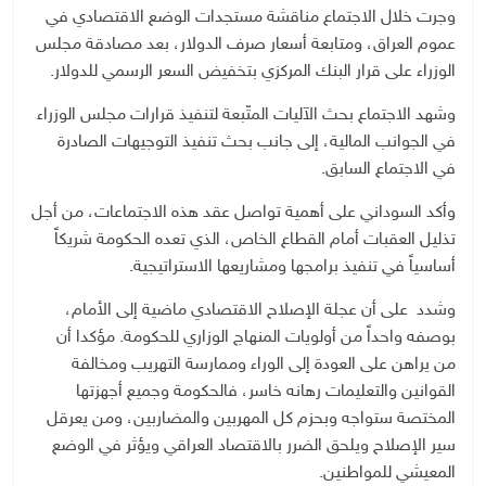
وجرت خلال الاجتماع مناقشة مستجدات الوضع الاقتصادي في
عموم العراق، ومتابعة أسعار صرف الدولار، بعد مصادقة مجلس
الوزراء على قرار البنك المركزي بتخفيض السعر الرسمي للدولار.
وشهد الاجتماع بحث الآليات المتّبعة لتنفيذ قرارات مجلس الوزراء
في الجوانب المالية، إلى جانب بحث تنفيذ التوجيهات الصادرة
في الاجتماع السابق.
وأكد السوداني على أهمية تواصل عقد هذه الاجتماعات، من أجل
تذليل العقبات أمام القطاع الخاص، الذي تعده الحكومة شريكاً
أساسياً في تنفيذ برامجها ومشاريعها الاستراتيجية.
وشدد على أن عجلة الإصلاح الاقتصادي ماضية إلى الأمام،
بوصفه واحداً من أولويات المنهاج الوزاري للحكومة. مؤكدا أن
من يراهن على العودة إلى الوراء وممارسة التهريب ومخالفة
القوانين والتعليمات رهانه خاسر، فالحكومة وجميع أجهزتها
المختصة ستواجه وبحزم كل المهربين والمضاربين، ومن يعرقل
سير الإصلاح ويلحق الضرر بالاقتصاد العراقي ويؤثر في الوضع
المعيشي للمواطنين.