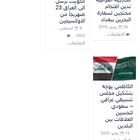
الخارجية العراقية
الكويت ترسل
تدين اقتحام
الى العراق 23
محتجين لسفارة
صهريجا من
البحرين ببغداد
الاوكسيجين
28 يونيو، 2019
9 أغسطس،
التعليقات
2020
التعليقات
الكاظمي يوجه
بتشكيل مجلس
تنسيقي عراقي
– سعودي
لتحسين
العلاقات بين
البلدين
15 يوليو، 2020