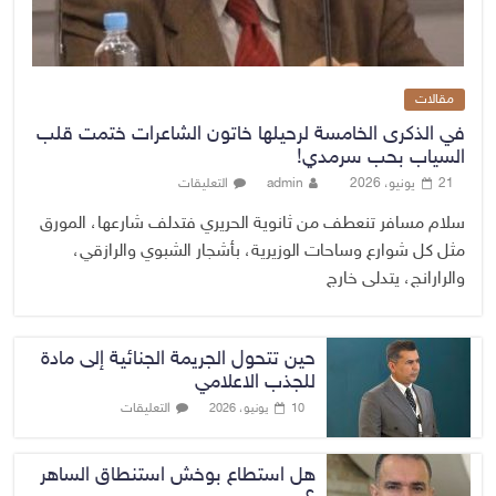
مقالات
في الذكرى الخامسة لرحيلها خاتون الشاعرات ختمت قلب
السياب بحب سرمدي!
21 يونيو، 2026
admin
التعليقات
سلام مسافر تنعطف من ثانوية الحريري فتدلف شارعها، المورق
مثل كل شوارع وساحات الوزيرية، بأشجار الشبوي والرازقي،
والرارانج، يتدلى خارج
حين تتحول الجريمة الجنائية إلى مادة
للجذب الاعلامي
التعليقات
10 يونيو، 2026
هل استطاع بوخش استنطاق الساهر