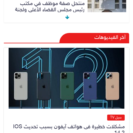
منتحل صفة موظف في مكتب
رئيس مجلس القضاء الأعلى ولجنة
مكافحة الفساد المركزية
10 أغسطس، 2026
No Comment
الدخيل والكريم يفتتحان معمل
آخر الفيديوهات
«ألبسة ولدي» للنسيج في مدينة
الموصل بعد إعادة تأهيله
10 أغسطس، 2026
No Comment
رئيس مجلس القضاء الأعلى يستلم
التقرير السنوي لديوان الرقابة المالية
الاتحادي لسنة 2025
10 أغسطس، 2026
No Comment
سيل TV
مشكلات خطيرة فى هواتف آيفون بسبب تحديث IOS