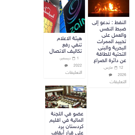
النفط : ندعو إلى
ضبط النفس
والعمل على
هيئة الاعلام
تحييد الممرات
تنفي رفع
البحرية والبنى
تكاليف الاتصال
التحتية للطاقة
1 ديسمبر،
عن دائرة الصراع
2022
12 مارس،
التعليقات
2026
التعليقات
عضو في اللجنة
المالية في اقليم
كردستان يرد
على قرار أيقاف