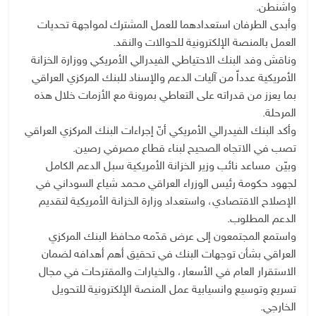
واشنطن.
وأبدى الطرفان استعدادهما للعمل المشترك لمواجهة تحديات
العمل بالمنصة الإلكترونية للحوالات والنقد.
وناقش وفد البنك الاحتياطي الفيدرالي الأمريكي ووزارة الخزانة
الأمريكية عدداً من آليات الدعم والإسناد للبنك المركزي العراقي
بما يعزز من قدراته على التعاطي بمرونة مع الأزمات خلال هذه
المرحلة.
وأكد البنك الفيدرالي الأمريكي أنّ إجراءات البنك المركزي العراقي
تصب في الاتجاه الصحيح لبناء قطاع مصرفي رصين.
وبيّن مساعد نائب وزير الخزانة الأمريكية سبل الدعم الكامل
لجهود حكومة رئيس الوزراء العراقي محمد شياع السوداني في
الإصلاح الاقتصادي، واستعداد وزارة الخزانة الأمريكية لتقديم
الدعم المطلوب.
واستمع المجتمعون إلى عرض قدّمه محافظ البنك المركزي
العراقي بشأن توجهات البنك في تحقيق أهم أهدافه لضمان
الاستقرار العام في الأسعار، والخيارات والمقترحات في مجال
تسريع وتوسيع وانسيابية عمل المنصة الإلكترونية للتحويل
الخارجي.