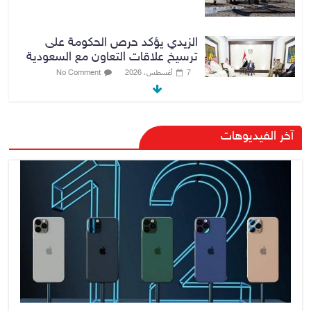
الزيدي يؤكد حرص الحكومة على
ترسيخ علاقات التعاون مع السعودية
7 أغسطس، 2026
No Comment
وزارة الداخلية: الحدود العراقية تشهد
آخر الفيديوهات
مستوى عالياً من الأمن والاستقرار
7 أغسطس، 2026
No Comment
القضاء الأعلى: القبض على عدد من
موظفي بلدية الناصرية ومعقبين
ضبطت بحوزتهم مستندات وأختام
مزورة
7 أغسطس، 2026
No Comment