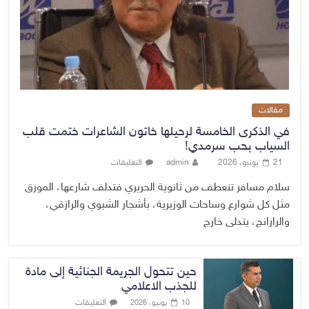
مقالات
في الذكرى الخامسة لرحيلها خاتون الشاعرات ختمت قلب
السياب بحب سرمدي!
21 يونيو، 2026
admin
التعليقات
سلام مسافر تنعطف من ثانوية الحريري فتدلف شارعها، المورق
مثل كل شوارع وساحات الوزيرية، بأشجار الشبوي والرازقي،
والرارانج، يتدلى خارج
حين تتحول الجريمة الجنائية إلى مادة
للجذب الاعلامي
التعليقات
10 يونيو، 2026