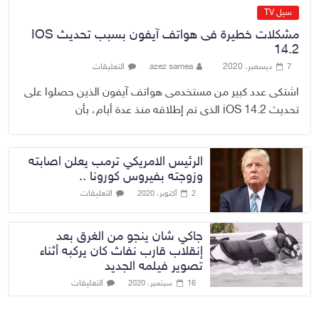
سيل TV
مشكلات خطيرة فى هواتف آيفون بسبب تحديث IOS
14.2
7 ديسمبر، 2020
azez samea
التعليقات
اشتكى عدد كبير من مستخدمى هواتف آيفون الذين حصلوا على
تحديث iOS 14.2 الذى تم إطلاقه منذ عدة أيام، بأن
الرئيس الامريكي ترمب يعلن اصابته
وزوجته بفيروس كورونا ..
التعليقات
2 أكتوبر، 2020
جاكي شان ينجو من الغرق بعد
إنقلاب قارب نفاث كان يركبه أثناء
تصوير فيلمه الجديد
التعليقات
16 سبتمبر، 2020