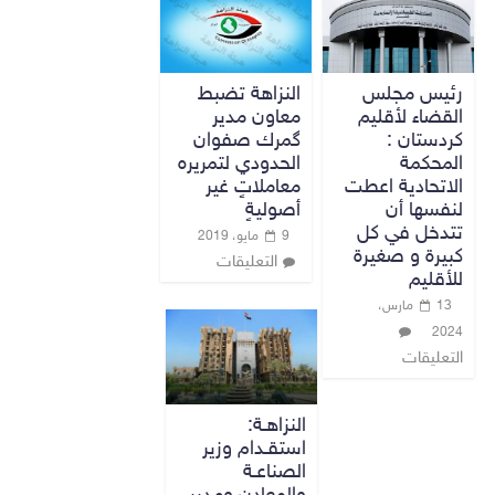
رئيس مجلس
النزاهة تضبط
القضاء لأقليم
معاون مدير
كردستان :
گمرك صفوان
المحكمة
الحدودي لتمريره
الاتحادية اعطت
معاملاتٍ غير
لنفسها أن
أصوليةٍ
تتدخل في كل
9 مايو، 2019
كبيرة و صغيرة
التعليقات
للأقليم
13 مارس،
2024
التعليقات
النزاهـة:
استقـدام وزير
الصناعـة