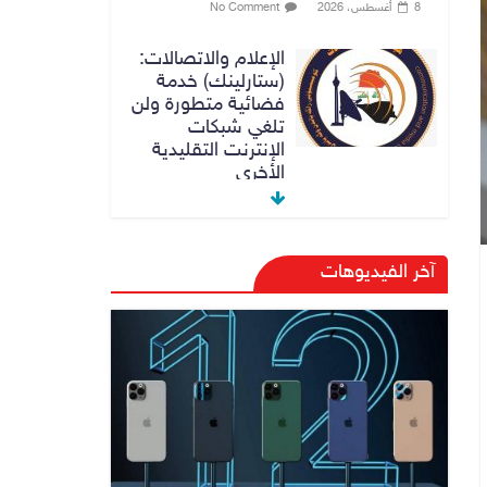
8 أغسطس، 2026
No Comment
الإعلام والاتصالات:
(ستارلينك) خدمة
فضائية متطورة ولن
تلغي شبكات
الإنترنت التقليدية
الأخرى
8 أغسطس، 2026
No Comment
رئيس حكومة إقليم
آخر الفيديوهات
كردستان مسرور
بارزاني ينفي ما يشاع
عن وجود عسكري
أمريكي في بعض
قواعد الإقليم
8 أغسطس، 2026
No Comment
الدخيل يتابع ميدانياً
سير العمل في
المشاريع