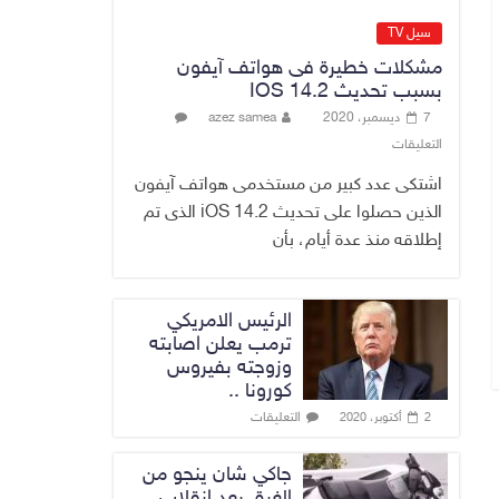
الاستراتيجية
سيل TV
بالموصل ويشدد
مشكلات خطيرة فى هواتف آيفون
على ضرورة إنجازها
بسبب تحديث IOS 14.2
8 أغسطس، 2026
No Comment
7 ديسمبر، 2020
azez samea
وزير النفط: الوزارة
التعليقات
نجحت في تأمين
اشتكى عدد كبير من مستخدمى هواتف آيفون
المنتجات النفطية
الذين حصلوا على تحديث iOS 14.2 الذى تم
رغم تحديات الملاحة
وأزمة مضيق هرمز
إطلاقه منذ عدة أيام، بأن
8 أغسطس، 2026
No Comment
الرئيس الامريكي
ترمب يعلن اصابته
وزوجته بفيروس
كورونا ..
التعليقات
2 أكتوبر، 2020
جاكي شان ينجو من
الغرق بعد إنقلاب