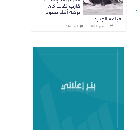
قارب نفاث كان
يركبه أثناء تصوير
فيلمه الجديد
التعليقات
16 سبتمبر، 2020