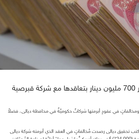
ية
مخالفاتٍ في عقودٍ أبرمتها شركاتٌ حكوميَّةٌ في محافظة ديالى، فضلاً
مكتب تحقيق ديالى رصدت مُخالفاتٍ في العقد الذي أبرمته شركة ديالى