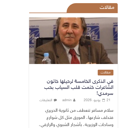
مقالات
مقالات
في الذكرى الخامسة لرحيلها خاتون
الشاعرات ختمت قلب السياب بحب
سرمدي!
21 يونيو، 2026
admin
التعليقات
سلام مسافر تنعطف من ثانوية الحريري
فتدلف شارعها، المورق مثل كل شوارع
وساحات الوزيرية، بأشجار الشبوي والرازقي،