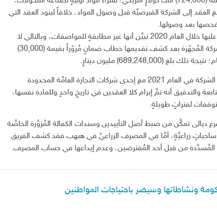
للصناعات الكهربائيَّة مع شركة ” ميكاتول” القبرصيَّة بقيمة (724,000) ألف دولارٍ أمريكيٍّ؛ لشراء موادّ أوليَّةٍ لصناعة المُحوّلات،
لى قامت بتسليم 80% من قيمة مبلغ العقد إلى الشركة القبرصيَّة قبل وصول المواد، خلافاً لبنود العقد التي
فحصها بعد وصولها.
وأضافت إنَّه بعد وصول جزءٍ من الموادّ التي تمَّ التعاقد عليها خلال العام 2020 تبيَّن أنها غير مطابقةٍ للمواصفات، وبالتالي لا
يمكن الاستفادة منها واستخدامها، لافتةً إلى اختفاء الشركة المُجهّزة بعد كشف تقديمها خطاب ضمانٍ مُزوّراً بقيمة (30,000)
689,248,00) مليون دينارٍ.
وفي شركة ديالى العامَّة تمَّ ضبط أصل عقدين أبرمتهما الشركة في العام 2021 مع إحدى شركات التجارة العامَّة المحدودة
مُتابعة والتدقيق أنه تمَّ إبرام كلا العقدين في تاريخٍ واحدٍ وللمادة نفسها،
وتوقفات لفتراتٍ طويلةٍ.
رع ديالى تمكَّن من ضبط أصل التأييدين وسندات الكفالة المُزوَّرة الخاصَّة
107) مليون دينارٍ؛ لشراء ساحباتٍ زراعيَّةٍ، أمَّا في المصرف الزراعيِّ في هبهب فقد كشف الفريق
ّة المُسدَّدة من قبل أحد المُقترضين، وعدم إيداعها في حساب المصرف.
حكومة ونشاطاتها وسيضر باحتياجات المواطنين