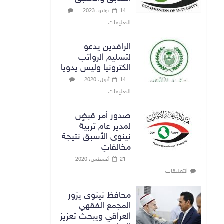
14 يوليو، 2023
التعليقات
الرافدين يدعو
لتسليم الرواتب
الكترونيا وليس يدويا
14 أبريل، 2020
التعليقات
صدور أمر قبضٍ
لمدير عام تربية
نينوى الأسبق نتيجة
مخالفاتٍ
21 أغسطس، 2020
التعليقات
محافظ نينوى يزور
المجمع الفقهي
العراقي ويبحث تعزيز