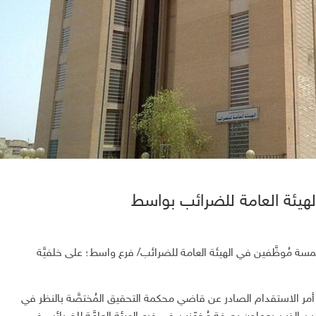
 خمسة مُوظَّفين في الهيئة العامة للضرائب/ فرع واسط؛ على خلفيَّة
ر الاستقدام الصادر عن قاضي محكمة التحقيق المُختصَّة بالنظر في