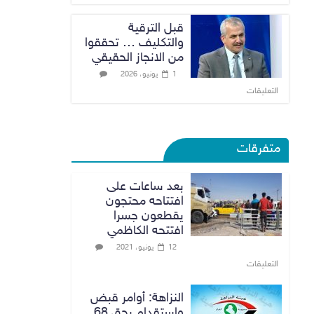
قبل الترقية
والتكليف … تحققوا
من الانجاز الحقيقي
1 يونيو، 2026
التعليقات
متفرقات
بعد ساعات على
افتتاحه محتجون
يقطعون جسرا
افتتحه الكاظمي
12 يونيو، 2021
التعليقات
النزاهة: أوامر قبض
واستقدام بحق 68