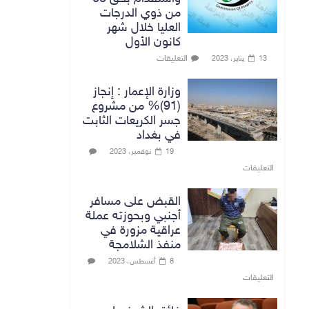
من ذوي الدرجات
العليا خلال شهر
كانون الأول
التعليقات
13 يناير، 2023
وزارة الإعمار : إنجاز
(91)% من مشروع
جسر الكريعات الثابت
في بغداد
19 نوفمبر، 2023
التعليقات
القبض على مسافر
أجنبي وبحوزته عملة
عراقية مزورة في
منفذ الشلامجة
8 أغسطس، 2023
التعليقات