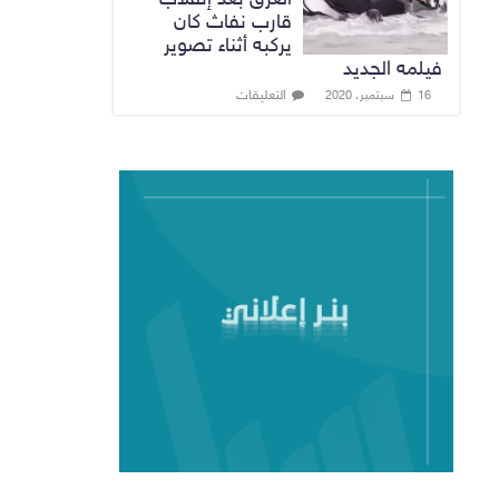
قارب نفاث كان
يركبه أثناء تصوير
فيلمه الجديد
التعليقات
16 سبتمبر، 2020