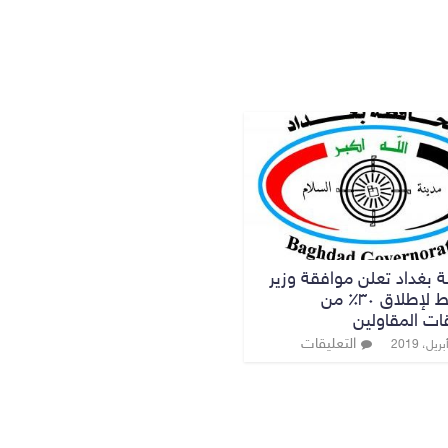
 بغداد تعلن موافقة وزير
التخطيط لإطلاق ٣٠٪؜ من
ت المقاولين
التعليقات