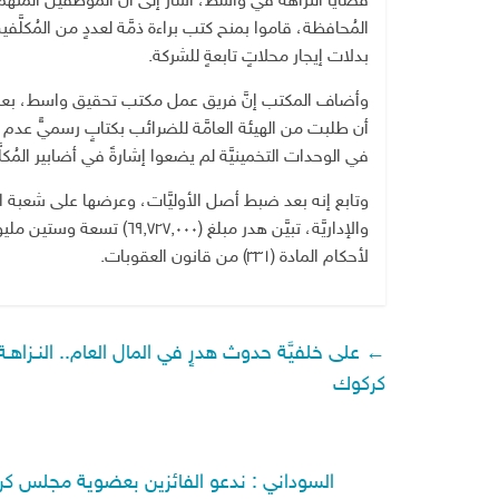
قضايا النزاهة في واسط، أشار إلى أنَّ المُوظَّفين المُتّ
المُحافظة، قاموا بمنح كتب براءة ذمَّة لعددٍ من المُكلَّ
بدلات إيجار محلاتٍ تابعةٍ للشركة.
وأضاف المكتب إنَّ فريق عمل مكتب تحقيق واسط، بعد إجر
أن طلبت من الهيئة العامَّة للضرائب بكتابٍ رسميٍّ عدم منح ب
في الوحدات التخمينيَّة لم يضعوا إشارةً في أضابير المُكل
وتابع إنه بعد ضبط أصل الأوليَّات، وعرضها على شعبة ال
والإداريَّة، تبيَّن هدر مبلغ
لأحكام المادة (٣٣١) من قانون العقوبات.
←
على خلفيَّة حدوث هدرٍ في المال العام.. النـزاهـ
كركوك
السوداني : ندعو الفائزين بعضوية مجلس ك