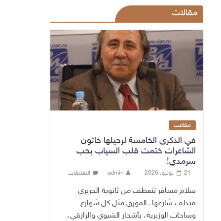
مقالات
مقالات
في الذكرى الخامسة لرحيلها خاتون
الشاعرات ختمت قلب السياب بحب
سرمدي!
21 يونيو، 2026
admin
التعليقات
سلام مسافر تنعطف من ثانوية الحريري
فتدلف شارعها، المورق مثل كل شوارع
وساحات الوزيرية، بأشجار الشبوي والرازقي،