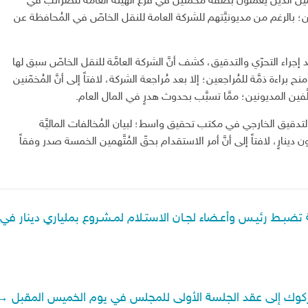
َهمين الذين يعملون بصفة مُخمّنين في فرع الهيئة العامَّة للضرائب في
فين؛ بالرغم من مديونيَّتهم للشركة العامة للنقل الخاصّ في المُحافظة عن
اء التحرّي والتدقيق، كشف أنَّ الشركة العامَّة للنقل الخاصّ سبق لها
راءة ذمَّة للمُراجعين؛ إلا بعد مُراجعة الشركة، لافتاً إلى أنَّ المُخمّنين
َّفين المديونين؛ ممَّا تسبَّب بحدوث هدرٍ في المال العام.
تدقيق الخارجي في مكتب تحقيق واسط؛ لبيان المُخالفات الماليَّة
 (٦٩,٧٢٧,٠٠٠) تسعة وستين مليون دينارٍ، لافتاً إلى أنَّ أمر الاستقدام بحقّ المُتَّهمين الخمسة صدر وفقاً
ة تضبـط رئيـس وأعـضاء لجـان الاستـلام لمـشـروع بملياري دينار في
ركوك إلى عقد الجلسة الأولى للمجلس في يوم الخميس المقبل
→