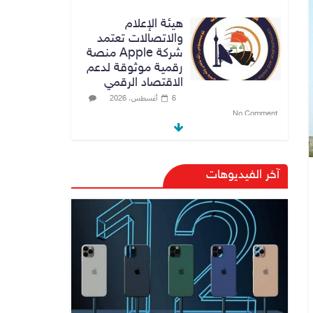
هيئة الإعلام
والاتصالات تعتمد
شركة Apple منصة
رقمية موثوقة لدعم
الاقتصاد الرقمي
6 أغسطس، 2026
No Comment
القضاء الأعلى:
القبض على عدد من
آخر الفيديوهات
موظفي بلدية
الناصرية ومعقبين
ضبطت بحوزتهم
مستندات وأختام
مزورة
7 أغسطس، 2026
No Comment
محكمة أمريكية تلزم
“ميتا” بدفع 567