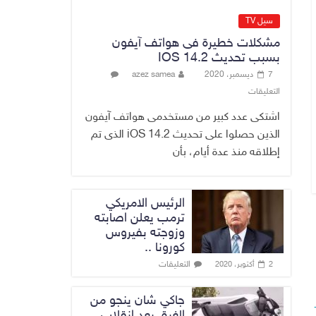
مليون دولار
7 أغسطس، 2026
سيل TV
No Comment
مشكلات خطيرة فى هواتف آيفون
بسبب تحديث IOS 14.2
ارتفاع أسعار النفط
7 ديسمبر، 2020
azez samea
العراقي بشكل
التعليقات
طفيف عالميا
7 أغسطس، 2026
اشتكى عدد كبير من مستخدمى هواتف آيفون
No Comment
الذين حصلوا على تحديث iOS 14.2 الذى تم
إطلاقه منذ عدة أيام، بأن
الرئيس الامريكي
ترمب يعلن اصابته
وزوجته بفيروس
كورونا ..
التعليقات
2 أكتوبر، 2020
جاكي شان ينجو من
الغرق بعد إنقلاب