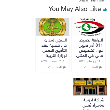
Share This Post:
You May Also Like
النزاهة تضـبط
السجن لمدان
811 أمر تعيين
في قضية عقد
دون تخصيص
التأمين الصحي
مالي في المثنى
لوزارة التربية
11 يناير، 2023
4 سبتمبر، 2022
التعليقات
التعليقات
شركـة أدويـة
سامـراء تُعلـن