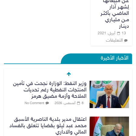
عـن مبيعاتهـا
لِشهـر آذار
الماضـي بأكثـر
مـن مليـاري
دينـار
13 أبريل، 2021
التعليقات
الأخبار الأخيرة
وزير النفط: الوزارة نجحت في تأمين
المنتجات النفطية رغم تحديات
الملاحة وأزمة مضيق هرمز
8 أغسطس، 2026
No Comment
اعتقال مدير بلدية الناصرية الأسبق
محمد عبد ليلو بقضايا تتعلق بالفساد
المالي والاداري