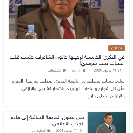
مقالات
في الذكرى الخامسة لرحيلها خاتون الشاعرات ختمت قلب
السياب بحب سرمدي!
21 يونيو، 2026
admin
التعليقات
سلام مسافر تنعطف من ثانوية الحريري فتدلف شارعها، المورق
مثل كل شوارع وساحات الوزيرية، بأشجار الشبوي والرازقي،
والرارانج، يتدلى خارج
حين تتحول الجريمة الجنائية إلى مادة
للجذب الاعلامي
التعليقات
10 يونيو، 2026