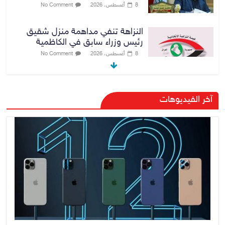
8 أغسطس، 2026
No Comment
النزاهة تنفي مداهمة منزل شقيق
رئيس وزراء سابق في الكاظمية
8 أغسطس، 2026
No Comment
رئيس حكومة إقليم كردستان مسرور
آخر الفيديوهات
بارزاني ينفي ما يشاع عن وجود
عسكري أمريكي في بعض قواعد
الإقليم
8 أغسطس، 2026
No Comment
الدخيل يتابع ميدانياً سير العمل في
المشاريع الاستراتيجية بالموصل
ويشدد على ضرورة إنجازها
8 أغسطس، 2026
No Comment