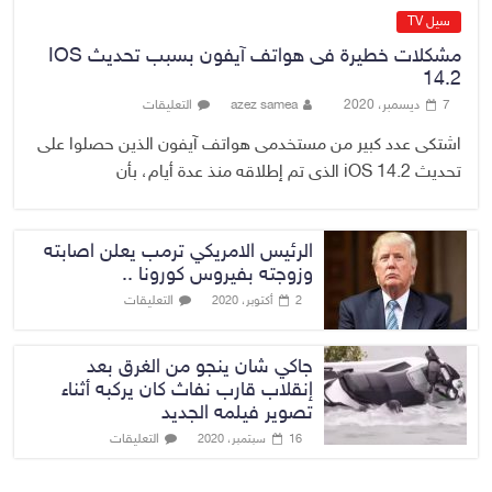
سيل TV
مشكلات خطيرة فى هواتف آيفون بسبب تحديث IOS
14.2
7 ديسمبر، 2020
azez samea
التعليقات
اشتكى عدد كبير من مستخدمى هواتف آيفون الذين حصلوا على
تحديث iOS 14.2 الذى تم إطلاقه منذ عدة أيام، بأن
الرئيس الامريكي ترمب يعلن اصابته
وزوجته بفيروس كورونا ..
التعليقات
2 أكتوبر، 2020
جاكي شان ينجو من الغرق بعد
إنقلاب قارب نفاث كان يركبه أثناء
تصوير فيلمه الجديد
التعليقات
16 سبتمبر، 2020