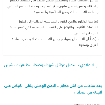
قوانين اساسية للفرد والمجتمع تعالج العديد من القضايا كالفقر
والبطالة وليس تعديل قانون بطريقة تهدد وحدة المجتمع العراقي
وتفاقم الانقسامات وتعزز الطائفية والمذهبية.
كما دعا الدكتور علاوي القوى السياسية الوطنية إلى تجاوز
الخلافات الثانوية والتركيز على القضايا الجوهرية التي تمس حياة
المواطن العراقي.
مؤكداً أن الانشغال بمواضيع تثير الانقسامات لا يخدم مصلحة
العراق وشعبه.
←
إياد علاوي يستقبل عوائل شهداء وضحايا تظاهرات تشرين
بعد ساعات من قتل محامٍ .. الأمن الوطني يلقي القبض على
الجناة في بغداد
→