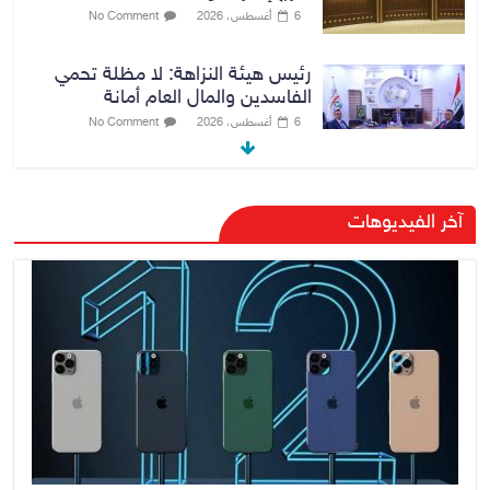
6 أغسطس، 2026
No Comment
رئيس هيئة النزاهة: لا مظلة تحمي
الفاسدين والمال العام أمانة
6 أغسطس، 2026
No Comment
الدخيل والشمري يبحثان الملفات
آخر الفيديوهات
الأمنية في نينوى وجهود دعم
الاستقرار
6 أغسطس، 2026
No Comment
الراتب كل 40 يوماً.. مستشار الزيدي
المالي يتحدث عن فرضية “كسب
الزمن” لجمع الإيرادات
6 أغسطس، 2026
No Comment