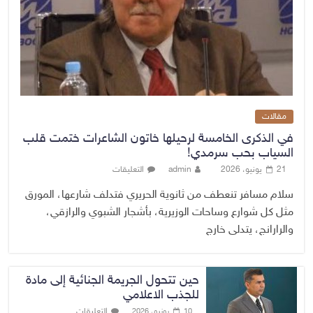
مقالات
في الذكرى الخامسة لرحيلها خاتون الشاعرات ختمت قلب
السياب بحب سرمدي!
21 يونيو، 2026
admin
التعليقات
سلام مسافر تنعطف من ثانوية الحريري فتدلف شارعها، المورق
مثل كل شوارع وساحات الوزيرية، بأشجار الشبوي والرازقي،
والرارانج، يتدلى خارج
حين تتحول الجريمة الجنائية إلى مادة
للجذب الاعلامي
التعليقات
10 يونيو، 2026