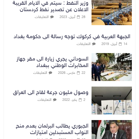
وزير النفط : سيتم في الايام القريبة
الاعلان عن تصدير نفط كردستان
التعليقات
28 أبريل، 2023
الجبهة العربية في كركوك توجه رسالة الى حكومة بغداد
التعليقات
14 أبريل، 2019
السوداني يجري زيارة الى مقر جهاز
المخابرات الوطني ببغداد
التعليقات
22 مارس، 2026
وصول مليون جرعة لقاح الى العراق
التعليقات
2 يناير، 2022
الجبوري يطالب البرلمان بعدم منح
النواب المستبدلين امتيازات