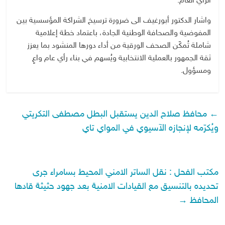
الرأي العام.
واشار الدكتور أبورغيف الى ضرورة ترسيخ الشراكة المؤسسية بين
المفوضية والصحافة الوطنية الجادة، باعتماد خطة إعلامية
شاملة تُمكّن الصحف الورقية من أداء دورها المنشود بما يعزز
ثقة الجمهور بالعملية الانتخابية ويُسهم في بناء رأي عام واعٍ
ومسؤول.
←
محافظ صلاح الدين يستقبل البطل مصطفى التكريتي
ويُكرّمه لإنجازه الآسيوي في المواي تاي
مكتب الفحل : نقل الساتر الامني المحيط بسامراء جرى
تحديده بالتنسيق مع القيادات الامنية بعد جهود حثيثة قادها
المحافظ
→