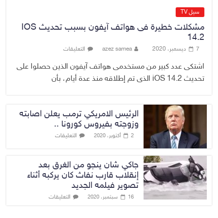
سيل TV
مشكلات خطيرة فى هواتف آيفون بسبب تحديث IOS
14.2
7 ديسمبر، 2020
azez samea
التعليقات
اشتكى عدد كبير من مستخدمى هواتف آيفون الذين حصلوا على
تحديث iOS 14.2 الذى تم إطلاقه منذ عدة أيام، بأن
الرئيس الامريكي ترمب يعلن اصابته
وزوجته بفيروس كورونا ..
التعليقات
2 أكتوبر، 2020
جاكي شان ينجو من الغرق بعد
إنقلاب قارب نفاث كان يركبه أثناء
تصوير فيلمه الجديد
التعليقات
16 سبتمبر، 2020