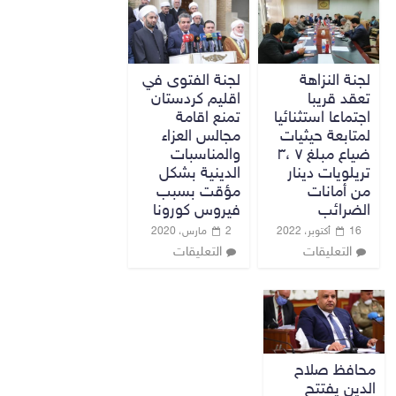
لجنة النزاهة
لجنة الفتوى في
تعقد قريبا
اقليم كردستان
اجتماعا استثنائيا
تمنع اقامة
لمتابعة حيثيات
مجالس العزاء
ضياع مبلغ ٧ ،٣
والمناسبات
تريلويات دينار
الدينية بشكل
من أمانات
مؤقت بسبب
الضرائب
فيروس كورونا
16 أكتوبر، 2022
2 مارس، 2020
التعليقات
التعليقات
محافظ صلاح
الدين يفتتح