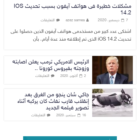
مشكلات خطيرة فى هواتف آيفون بسبب تحديث IOS
14.2
7 ديسمبر، 2020
azez samea
التعليقات
اشتكى عدد كبير من مستخدمى هواتف آيفون الذين حصلوا على
تحديث iOS 14.2 الذى تم إطلاقه منذ عدة أيام، بأن
الرئيس الامريكي ترمب يعلن اصابته
وزوجته بفيروس كورونا ..
التعليقات
2 أكتوبر، 2020
جاكي شان ينجو من الغرق بعد
إنقلاب قارب نفاث كان يركبه أثناء
تصوير فيلمه الجديد
التعليقات
16 سبتمبر، 2020