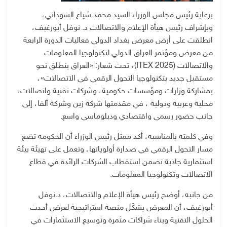
برعاية رئيس مجلس الوزراء السيد محمد شياع السوداني،
وبإشراف رئيس هيأة الإعلام والاتصالات د. نوفل أبورغيف،
انطلقت على أرض معرض بغداد الدولي فعاليات الدورة الرابعة
من معرض ومؤتمر العراق الدولي لتكنولوجيا المعلومات
والاتصالات (ITEX 2025)، تحت شعار: «العراق ينطلق نحو
مستقبل جديد بتكنولوجيا التحول الرقمي في الاتصالات»،
بمشاركة وزارات ومؤسسات حكومية، وشركات تقنية واتصالات،
محلية وعربية ودولية ، في مقدمتها شركة زين وشركة ألفا، إلى
جانب حضور رسمي واقتصادي ودبلوماسي واسع.
وفي كلمته بالمناسبة، أكد ممثل رئيس الوزراء أن الحكومة تضع
مسار التحول الرقمي في صدارة أولوياتها، وتعمل على تهيئة بيئة
استثمارية جاذبة تضمن استقطاب الشركات الرائدة في قطاع
الاتصالات وتكنولوجيا المعلومات.
من جانبه، أوضح رئيس هيأة الإعلام والاتصالات، د.نوفل
أبورغيف، أن المعرض يشكّل منصة استراتيجية لعرض أحدث
الحلول التقنية وبناء شراكات مثمرة وتوسيع الاستثمارات في