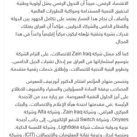
الاقتصاد الرقمي، مبيناً أن التحول الرقمي يمثل أولوية وطنية
لتحقيق التنمية المستدامة ومواكبة التطورات العالمية .
وأضاف أن نجاح هذا المسار يعتمد على تكامل الجهود بين الدولة
والقطاع الخاص والشركاء الدوليين، مؤكداً أن العراق يمتلك
قدرات بشرية وتقنية تؤهله ليكون مركزاً إقليمياً واعداً في هذا
المجال.
كما أكد ممثل شركة Zain Iraq للاتصالات، على التزام الشركة
بتوسيع استثماراتها في العراق عبر إدخال تقنيات الجيل الخامس،
وتطوير البنية التحتية للاتصالات، وإطلاق خدمات رقمية متقدمة.
وتضمن منهاج المؤتمر افتتاح الدكتور أبورغيف للمعرض
المصاحب برفقة السادة المسؤولين والسفراء والضيوف للاطلاع
على أبرز الحلول التقنية المعروضة، عبر زيارة عدد من الأجنحة
الرئيسة ،في مقدمتها اجنحة هيأة الإعلام والاتصالات، والبنك
المركزي العراقي، وشركة Zain Iraq، وشركة Alfa وشركة
Onyxes، وشركة Switch للدفع الإلكتروني، إلى جانب أجنحة
عربية ودولية شملت شركة LightIdea، وشركة اللمسة الذكية،
ومنصة إنجاز، وغرفة تقانة المعلومات والاتصالات (CIT)، وشركة