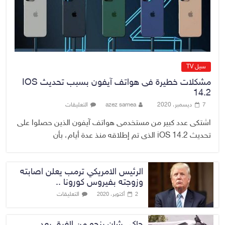
567 مليون دولار
7 أغسطس، 2026
No Comment
سيل TV
مشكلات خطيرة فى هواتف آيفون بسبب تحديث IOS
14.2
7 ديسمبر، 2020
azez samea
التعليقات
اشتكى عدد كبير من مستخدمى هواتف آيفون الذين حصلوا على
تحديث iOS 14.2 الذى تم إطلاقه منذ عدة أيام، بأن
الرئيس الامريكي ترمب يعلن اصابته
وزوجته بفيروس كورونا ..
التعليقات
2 أكتوبر، 2020
جاكي شان ينجو من الغرق بعد