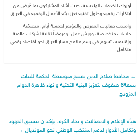
أوروك للخدمات الهندسية، حيث أشاد المشاركون بما عُرض من
ابتكارات رقمية وحلول تقنية تعزز بيئة الأعمال الرقمية في العراق.
وامتدت فعاليات المعرض والمؤتمر لخمسة أيام، متضمّنة
جلسات متخصصة، وورش عمل، وعروضاً تقنية لشركات عالمية
وإقليمية، تسهم في رسم ملامح مسار العراق نحو اقتصاد رقمي
متكامل .
←
محافظ صلاح الدين يفتتح متوسطة الحكمة للبنات
بسعة6 صفوف لتعزيز البنية التحتية وانهاء ظاهرة الدوام
المزودج
هيأة الإعلام والاتصالات واتحاد الكرة، يؤكدان تنسيق الجهود
وتكامل الأدوار لدعم المنتخب الوطني نحو المونديال
→