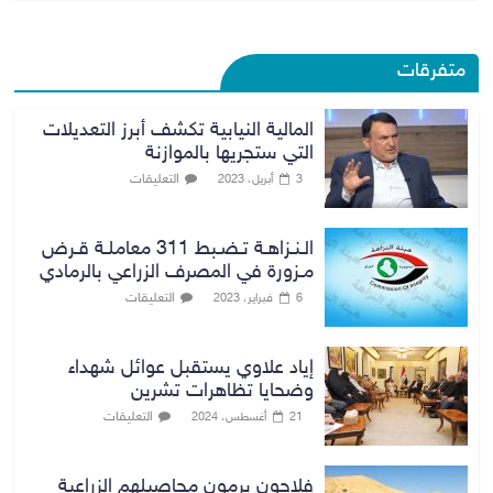
متفرقات
المالية النيابية تكشف أبرز التعديلات
التي ستجريها بالموازنة
التعليقات
3 أبريل، 2023
الـنـزاهـة تـضـبط 311 معاملـة قـرض
مـزورة في المصرف الزراعي بالرمادي
التعليقات
6 فبراير، 2023
إياد علاوي يستقبل عوائل شهداء
وضحايا تظاهرات تشرين
التعليقات
21 أغسطس، 2024
فلاحون يرمون محاصيلهم الزراعية