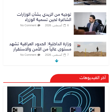
توجيه من الزيدي بشأن الوزارات
الشاغرة لحين تسمية الوزراء
6 أغسطس، 2026
No Comment
وزارة الداخلية: الحدود العراقية تشهد
مستوى عالياً من الأمن والاستقرار
7 أغسطس، 2026
No Comment
القضاء الأعلى: القبض على عدد من
آخر الفيديوهات
موظفي بلدية الناصرية ومعقبين
ضبطت بحوزتهم مستندات وأختام
مزورة
7 أغسطس، 2026
No Comment
محكمة أمريكية تلزم “ميتا” بدفع