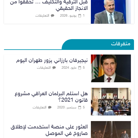
قبل الترقية والتكليف … تحققوا من
الانجاز الحقيقي
التعليقات
1 يونيو، 2026
متفرقات
نيجيرفان بارزاني يزور طهران اليوم
التعليقات
5 مايو، 2024
هل استلم البرلمان العراقي مشروع
قانون 2021؟
التعليقات
5 سبتمبر، 2020
العثور على منصة استخدمت لإطلاق
صاروخ في الموصل