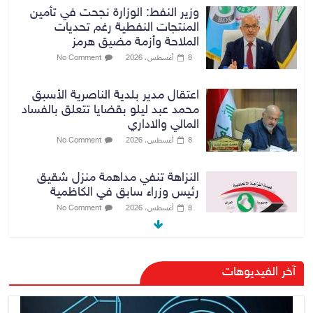
وزير النفط: الوزارة نجحت في تأمين
المنتجات النفطية رغم تحديات
الملاحة وأزمة مضيق هرمز
8 أغسطس، 2026
No Comment
اعتقال مدير بلدية الناصرية الأسبق
محمد عبد ليلو بقضايا تتعلق بالفساد
المالي والاداري
8 أغسطس، 2026
No Comment
النزاهة تنفي مداهمة منزل شقيق
رئيس وزراء سابق في الكاظمية
8 أغسطس، 2026
No Comment
رئيس حكومة إقليم كردستان مسرور
آخر الفيديوهات
بارزاني ينفي ما يشاع عن وجود
عسكري أمريكي في بعض قواعد
الإقليم