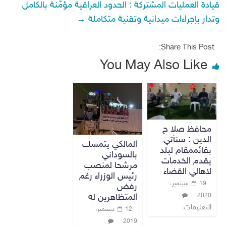
قيادة العمليات المشتركة : الحدود العراقية مؤمَّنة بالكامل
وتدار بإجراءات ميدانية وتقنية متكاملة
→
Share This Post:
You May Also Like
محافظ صلا ح
الدين : سنأتي
المالكي يتمسك
بقائممقام لبلد
بالسوداني
يقدم الخدمات
مرشحا لمنصب
لاهالي القضاء
رئيس الوزراء رغم
19 سبتمبر،
رفض
2020
المتظاهرين له
التعليقات
12 ديسمبر،
2019