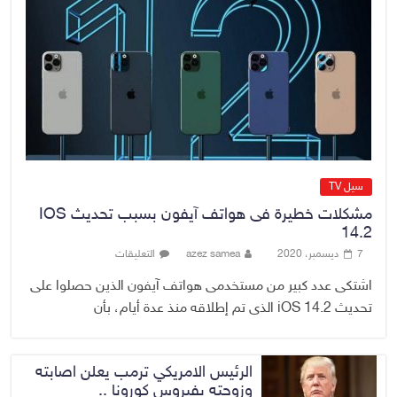
8 أغسطس، 2026
No Comment
الدخيل يتابع ميدانياً سير العمل في
المشاريع الاستراتيجية بالموصل
ويشدد على ضرورة إنجازها
8 أغسطس، 2026
No Comment
سيل TV
مشكلات خطيرة فى هواتف آيفون بسبب تحديث IOS
14.2
7 ديسمبر، 2020
azez samea
التعليقات
اشتكى عدد كبير من مستخدمى هواتف آيفون الذين حصلوا على
تحديث iOS 14.2 الذى تم إطلاقه منذ عدة أيام، بأن
الرئيس الامريكي ترمب يعلن اصابته
وزوجته بفيروس كورونا ..