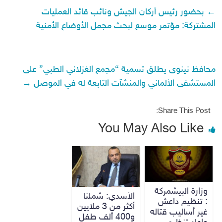
←
بحضور رئيس أركان الجيش ونائب قائد العمليات
المشتركة: مؤتمر موسع لبحث مجمل الأوضاع الأمنية
محافظ نينوى يطلق تسمية “مجمع الغزلاني الطبي” على
المستشفى الألماني والمنشآت التابعة له في الموصل
→
Share This Post:
You May Also Like
وزارة البيشمركة
الأسدي: شملنا
: تنظيم داعش
أكثر من 3 ملايين
غير أساليب قتاله
و400 ألف طفل