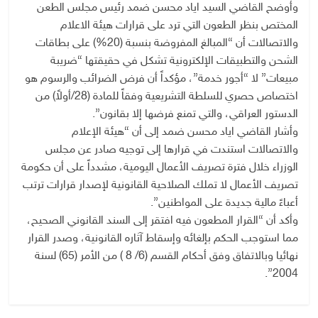
وأوضح القاضي السيد اياد محسن ضمد رئيس مجلس الطعن
المختص بنظر الطعون التي ترد على قرارات هيئة الاعلام
والاتصالات أن “المبالغ المفروضة بنسبة (20%) على بطاقات
الشحن والتطبيقات الإلكترونية تشكل في حقيقتها “ضريبة
مبيعات” لا “أجور خدمة”، مؤكداً أن فرض الضرائب والرسوم هو
اختصاص حصري للسلطة التشريعية وفقاً للمادة (28/أولاً) من
الدستور العراقي، والتي تمنع فرضها إلا بقانون”.
وأشار القاضي اياد محسن ضمد إلى أن “هيئة الإعلام
والاتصالات استندت في قرارها إلى توجيه صادر عن مجلس
الوزراء خلال فترة تصريف الأعمال اليومية، مشدداً على أن حكومة
تصريف الأعمال لا تملك الصلاحية القانونية لإصدار قرارات ترتب
أعباءً مالية جديدة على المواطنين”.
وأكد أن “القرار المطعون فيه افتقر إلى السند القانوني الصحيح،
مما استوجب الحكم بإلغائه وإسقاط آثاره القانونية، وصدر القرار
نهائيا وبالاتفاق وفق أحكام القسم (6/ 8 ) من الأمر (65) لسنة
2004”.