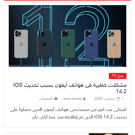
7 أغسطس، 2026
No Comment
القضاء الأعلى: القبض على عدد من
موظفي بلدية الناصرية ومعقبين
ضبطت بحوزتهم مستندات وأختام
مزورة
7 أغسطس، 2026
No Comment
سيل TV
مشكلات خطيرة فى هواتف آيفون بسبب تحديث IOS
14.2
7 ديسمبر، 2020
azez samea
التعليقات
اشتكى عدد كبير من مستخدمى هواتف آيفون الذين حصلوا على
تحديث iOS 14.2 الذى تم إطلاقه منذ عدة أيام، بأن