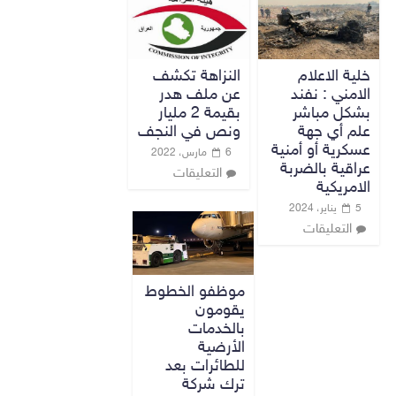
خلية الاعلام
النزاهة تكشف
الامني : نفند
عن ملف هدر
بشكل مباشر
بقيمة 2 مليار
علم أي جهة
ونص في النجف
عسكرية أو أمنية
6 مارس، 2022
عراقية بالضربة
التعليقات
الامريكية
5 يناير، 2024
التعليقات
موظفو الخطوط
يقومون
بالخدمات
الأرضية
للطائرات بعد
ترك شركة