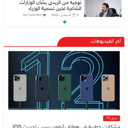
توجيه من الزيدي بشأن الوزارات
الشاغرة لحين تسمية الوزراء
6 أغسطس، 2026
No Comment
هيئة الإعلام والاتصالات تعتمد شركة
آخر الفيديوهات
Apple منصة رقمية موثوقة لدعم
الاقتصاد الرقمي
6 أغسطس، 2026
No Comment
رئيس هيئة النزاهة: لا مظلة تحمي
الفاسدين والمال العام أمانة
6 أغسطس، 2026
No Comment
سيل TV
مشكلات خطيرة فى هواتف آيفون بسبب تحديث IOS