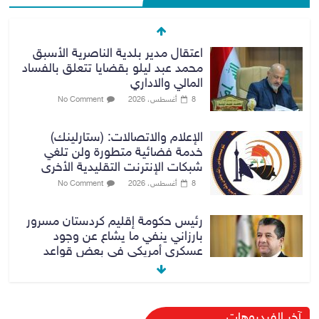
اعتقال مدير بلدية الناصرية الأسبق
محمد عبد ليلو بقضايا تتعلق بالفساد
المالي والاداري
8 أغسطس، 2026
No Comment
الإعلام والاتصالات: (ستارلينك)
خدمة فضائية متطورة ولن تلغي
شبكات الإنترنت التقليدية الأخرى
8 أغسطس، 2026
No Comment
رئيس حكومة إقليم كردستان مسرور
بارزاني ينفي ما يشاع عن وجود
عسكري أمريكي في بعض قواعد
الإقليم
8 أغسطس، 2026
No Comment
الدخيل يتابع ميدانياً سير العمل في
آخر الفيديوهات