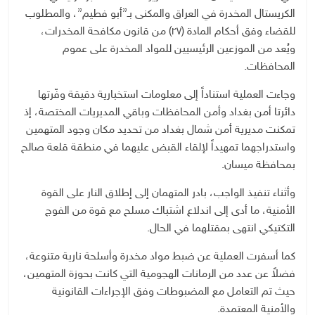
الكريستال المخدرة في العراق والمكنى بـ”أبو فطيم”، والمطلوب
للقضاء وفق أحكام المادة (٢٧) من قانون مكافحة المخدرات،
ويُعد من الموزعين الرئيسيين للمواد المخدرة على عموم
المحافظات.
وجاءت العملية استناداً إلى معلومات استخبارية دقيقة وفّرتها
دائرتا أمن بغداد وأمن المحافظات وباقي المديريات المختصة، إذ
تمكنت مديرية أمن شمال بغداد من تحديد مكان وجود المتهمين
واستدراجهما تمهيداً لإلقاء القبض عليهما في منطقة قلعة صالح
بمحافظة ميسان.
وأثناء تنفيذ الواجب، بادر المتهمان إلى إطلاق النار على القوة
الأمنية، ما أدى إلى اندلاع اشتباك مسلح مع قوة من الفوج
التكتيكي انتهى بمقتلهما في الحال.
كما أسفرت العملية عن ضبط مواد مخدرة وأسلحة نارية متنوعة،
فضلاً عن عدد من الرمانات الهجومية التي كانت بحوزة المتهمين،
حيث تم التعامل مع المضبوطات وفق الإجراءات القانونية
والأمنية المعتمدة.