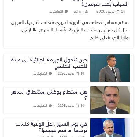
السياب بحب سرمدي!
21 يونيو، 2026
admin
التعليقات
سلام مسافر تنعطف من ثانوية الحريري فتدلف شارعها، المورق
مثل كل شوارع وساحات الوزيرية، بأشجار الشبوي والرازقي،
والرارانج، يتدلى خارج
حين تتحول الجريمة الجنائية إلى مادة
للجذب الاعلامي
التعليقات
10 يونيو، 2026
هل استطاع بوخش استنطاق الساهر
؟
التعليقات
10 يونيو، 2026
في يوم الغدير : هل الولاية كلمات
نرددها أم قيم نعيشها؟