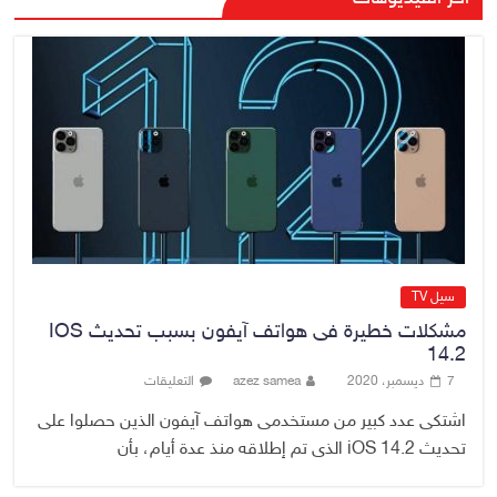
المشاريع الاستراتيجية بالموصل
ويشدد على ضرورة إنجازها
8 أغسطس، 2026
No Comment
وزير النفط: الوزارة نجحت في تأمين
المنتجات النفطية رغم تحديات
الملاحة وأزمة مضيق هرمز
8 أغسطس، 2026
No Comment
سيل TV
مشكلات خطيرة فى هواتف آيفون بسبب تحديث IOS
14.2
7 ديسمبر، 2020
azez samea
التعليقات
اشتكى عدد كبير من مستخدمى هواتف آيفون الذين حصلوا على
تحديث iOS 14.2 الذى تم إطلاقه منذ عدة أيام، بأن