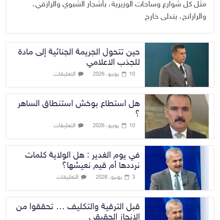
مثل كل شوارع وساحات الوزيرية، بأشجار الشبوي والرازقي،
والرارانج، يتدلى خارج
حين تتحول الجريمة الجنائية إلى مادة
للجذب الاعلامي
التعليقات
10 يونيو، 2026
هل استطاع بوخش استنطاق الساهر
؟
التعليقات
10 يونيو، 2026
في يوم الغدير : هل الولاية كلمات
نرددها أم قيم نعيشها؟
التعليقات
3 يونيو، 2026
قبل الترقية والتكليف … تحققوا من
الانجاز الحقيقي