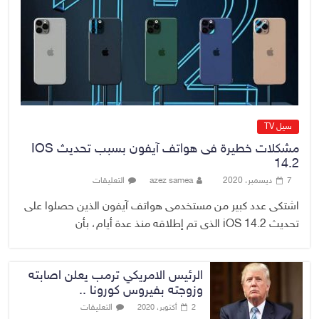
صدور أمر قبض بحق وزير العمل
السابق أحمد الأسدي
9 أغسطس، 2026
No Comment
سيل TV
مشكلات خطيرة فى هواتف آيفون بسبب تحديث IOS
14.2
7 ديسمبر، 2020
azez samea
التعليقات
اشتكى عدد كبير من مستخدمى هواتف آيفون الذين حصلوا على
تحديث iOS 14.2 الذى تم إطلاقه منذ عدة أيام، بأن
الرئيس الامريكي ترمب يعلن اصابته
وزوجته بفيروس كورونا ..
التعليقات
2 أكتوبر، 2020