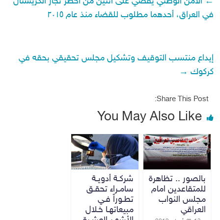
←
الأمن الوطني يقضي على اثنين من أخطر تجار الكريستال
في العراق، أحدهما مطلوب للقضاء منذ عام ٢٠١٥
إيداع منتسب التوقيف وتشكيل مجلس تحقيقي بحقه في
كركوك
→
Share This Post:
You May Also Like
بالصور .. تظاهرة
شركـة أدويـة
للمتقاعدين امام
سامـراء تحقـق
مجلس النواب
تطـوراً فـي
العراقي
مبيعاتهـا خـلال