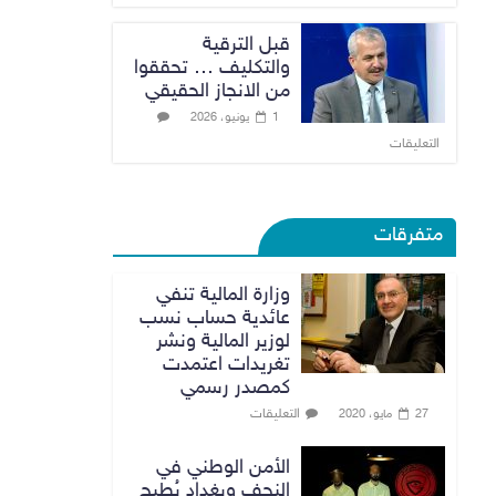
قبل الترقية
والتكليف … تحققوا
من الانجاز الحقيقي
1 يونيو، 2026
التعليقات
متفرقات
وزارة المالية تنفي
عائدية حساب نسب
لوزير المالية ونشر
تغريدات اعتمدت
كمصدر رسمي
التعليقات
27 مايو، 2020
الأمن الوطني في
النجف وبغداد يُطيح