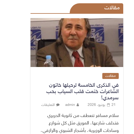
مقالات
مقالات
في الذكرى الخامسة لرحيلها خاتون
الشاعرات ختمت قلب السياب بحب
سرمدي!
21 يونيو، 2026
admin
التعليقات
سلام مسافر تنعطف من ثانوية الحريري
فتدلف شارعها، المورق مثل كل شوارع
وساحات الوزيرية، بأشجار الشبوي والرازقي،