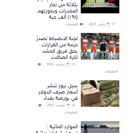
بثلاثة من تجار
المخدرات وبحوزتهم
(١٩٨) ألف حبة
التعليقات
17 مارس، 2023
لجنة الانضباط تصدرُ
حزمة من القرارات
بحق فريق الحشد
لكرة الصالات
13 ديسمبر، 2020
التعليقات
سيل نيوز تنشر
أسعار صرف الدولار
في بورصة بغداد
15 نوفمبر، 2021
التعليقات
الموارد المائية :