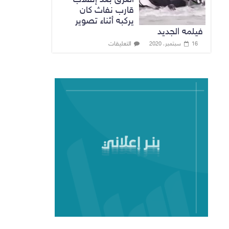
قارب نفاث كان
يركبه أثناء تصوير
فيلمه الجديد
التعليقات
16 سبتمبر، 2020