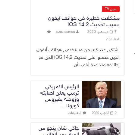
القضاء الأعلى:
القبض على عدد من
سيل TV
موظفي بلدية
مشكلات خطيرة فى هواتف آيفون
الناصرية ومعقبين
بسبب تحديث IOS 14.2
ضبطت بحوزتهم
7 ديسمبر، 2020
azez samea
مستندات وأختام
التعليقات
مزورة
7 أغسطس، 2026
No Comment
اشتكى عدد كبير من مستخدمى هواتف آيفون
الذين حصلوا على تحديث iOS 14.2 الذى تم
إطلاقه منذ عدة أيام، بأن
الرئيس الامريكي
ترمب يعلن اصابته
وزوجته بفيروس
كورونا ..
التعليقات
2 أكتوبر، 2020
جاكي شان ينجو من
الغرق بعد إنقلاب