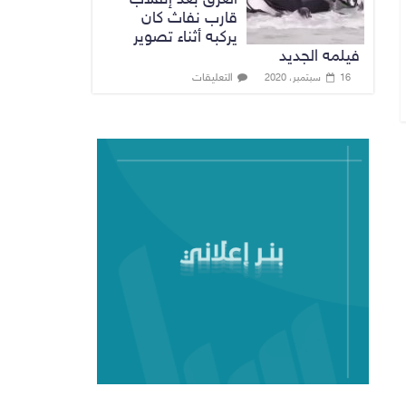
قارب نفاث كان
يركبه أثناء تصوير
فيلمه الجديد
التعليقات
16 سبتمبر، 2020