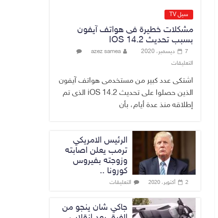
No Comment
سيل TV
وزارة الخزانة
مشكلات خطيرة فى هواتف آيفون
الأمريكية تعلن إلغاء
بسبب تحديث IOS 14.2
عقوبات مرتبطة
7 ديسمبر، 2020
azez samea
بإيران
التعليقات
5 أغسطس، 2026
No Comment
اشتكى عدد كبير من مستخدمى هواتف آيفون
الذين حصلوا على تحديث iOS 14.2 الذى تم
إطلاقه منذ عدة أيام، بأن
الرئيس الامريكي
ترمب يعلن اصابته
وزوجته بفيروس
كورونا ..
التعليقات
2 أكتوبر، 2020
جاكي شان ينجو من
الغرق بعد إنقلاب