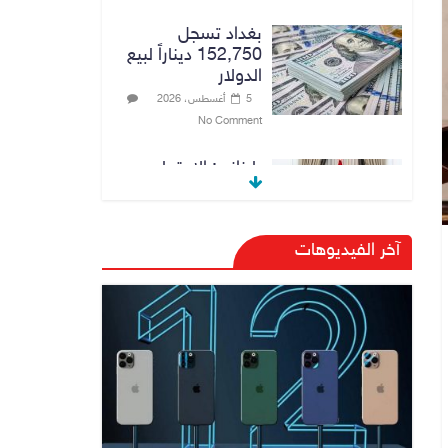
بغداد تسجل
152,750 ديناراً لبيع
الدولار
5 أغسطس، 2026
No Comment
بارزاني: الاجتماع
الذي عقد مع رئيس
الوزراء علي الزيدي
كان مثمراً
آخر الفيديوهات
5 أغسطس، 2026
No Comment
وزير الخارجية يبحث
مع نظيره السعودي
ترتيبات زيارة مرتقبة
لوفد أمني عراقي إلى
السعودية
5 أغسطس، 2026