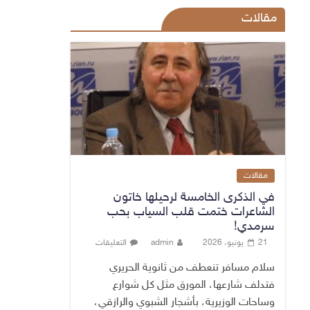
مقالات
مقالات
في الذكرى الخامسة لرحيلها خاتون
الشاعرات ختمت قلب السياب بحب
سرمدي!
21 يونيو، 2026
admin
التعليقات
سلام مسافر تنعطف من ثانوية الحريري
فتدلف شارعها، المورق مثل كل شوارع
وساحات الوزيرية، بأشجار الشبوي والرازقي،