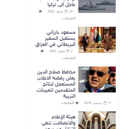
عاجل الى تركيا
24 فبراير، 2022
التعليقات
مسعود بارزاني
يستقبل السفير
البريطاني في العراق
2 فبراير، 2023
التعليقات
محافظ صلاح الدين
يعلن رفضه الاعلان
المستعجل لنتائج
المتقدمين لتعيينات
التربية
التعليقات
11 ديسمبر، 2019
هيئة الإعلام
والاتصالات تنفي