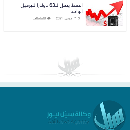
النفط يصل لــ63 دولارا للبرميل
الواحد
التعليقات
3 مارس، 2021
بغداد توقعات الطقس