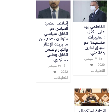
إئتلاف النصر:
الكاظمي يرد
العبادي مع
على الكتل
اتفاق سياسي
:التغييرات
متوازن يجمع بين
منسجمة مع
ما يريده الإطار
سياق اداري
والتيار وضمن
وقانوني
اتفاق وطني
15 سبتمبر،
دستوري
2020
13 سبتمبر،
التعليقات
2022
التعليقات
التجارة:استكمال