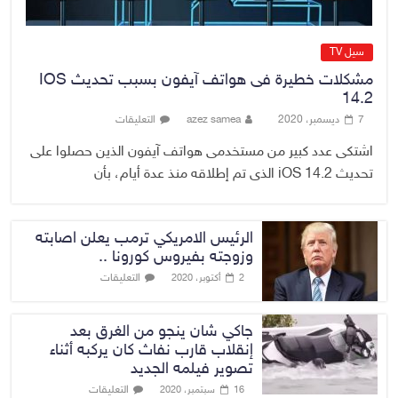
سيل TV
مشكلات خطيرة فى هواتف آيفون بسبب تحديث IOS
14.2
7 ديسمبر، 2020
azez samea
التعليقات
اشتكى عدد كبير من مستخدمى هواتف آيفون الذين حصلوا على
تحديث iOS 14.2 الذى تم إطلاقه منذ عدة أيام، بأن
الرئيس الامريكي ترمب يعلن اصابته
وزوجته بفيروس كورونا ..
التعليقات
2 أكتوبر، 2020
جاكي شان ينجو من الغرق بعد
إنقلاب قارب نفاث كان يركبه أثناء
تصوير فيلمه الجديد
التعليقات
16 سبتمبر، 2020