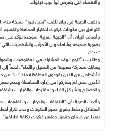
والاقصاء التي يتعرض لها عرب كركوك.
وذكرت الجبهة في بيان تلقت “سيل نيوز” نسخة منه، ان 
التوافق بين مكونات كركوك لاختيار المحافظ وتقسيم المنا
وأضاف البيان، أن “الجبهة العربية الموحدة تؤكد على ضع
بصورة صحيحة وشاملة وان الأحزاب والشخصيات التي 
٢٠٠٣”.
وطالب، بـ”تنوع الوفد المشارك في المفاوضات وشمول ا
يشارك مشاركة ضعيفة في التمثيل والأداء”، لافتاً إلى 
الأشخاص م
الأخرى ممن لم يشاركوا في إدارة المحافظة وعدم حصر 
والمصالح ونشر كل الاراء والمقترحات والقرارات بشفافي
وأكدت الجبهة، أن “الاتفاقات والحوارات والتفاهمات يج
المشاكل وحفظ حقوق جميع المكونات وعدم تكرار أخطا
بعيدا عن ضمان حقوق جماهير كركوك بكافة اطيافها”.