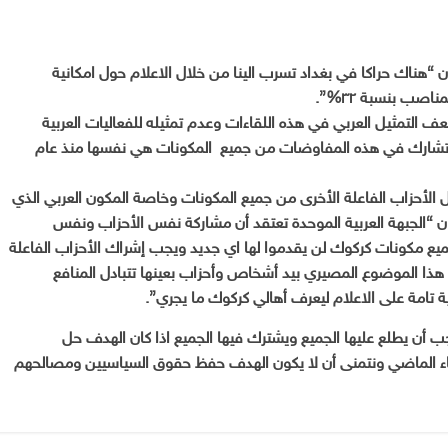
“هناك حراكا في بغداد تسرب الينا من خلال الاعلام حول امكانية
صب بنسبة ٣٢%”.
ف التمثيل العربي في هذه اللقاءات وعدم تمثيله للفعاليات العربية
تشارك في هذه المفاوضات من جميع المكونات هي نفسها منذ عام
لأحزاب الفاعلة الأخرى من جميع المكونات وخاصة المكون العربي الذي
ان “الجبهة العربية الموحدة تعتقد أن مشاركة نفس الأحزاب ونفس
ن الذين يقودون المحافظة منذ ٢٠٠٣ من جميع مكونات كركوك لن يقدموا لها اي جديد ويجب إشراك الأحزاب الفاعلة
هذا الموضوع المصيري بيد أشخاص وأحزاب بعينها تتبادل المنافع
ة تامة على الاعلام ليعرف أهالي كركوك ما يجري”.
ب أن يطلع عليها الجميع ويشترك فيها الجميع اذا كان الهدف حل
ء الماضي ونتمنى أن لا يكون الهدف حفظ حقوق السياسيين ومصالحهم