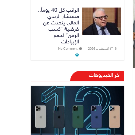
الراتب كل 40 يوماً..
مستشار الزيدي
المالي يتحدث عن
فرضية “كسب
الزمن” لجمع
الإيرادات
6 أغسطس، 2026
No Comment
توجيه من الزيدي
بشأن الوزارات
آخر الفيديوهات
الشاغرة لحين تسمية
الوزراء
6 أغسطس، 2026
No Comment
هيئة الإعلام
والاتصالات تعتمد
شركة Apple منصة
رقمية موثوقة لدعم