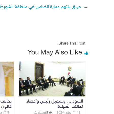
←
حريق يلتهم عمارة الضامن في منطقة الشورجة
Share This Post:
You May Also Like
السوداني يستقبل رئيس وأعضاء
تحالف 
تحالف السيادة
قانون ا
التعليقات
18 يوليو، 2024
9 مارس، 2022