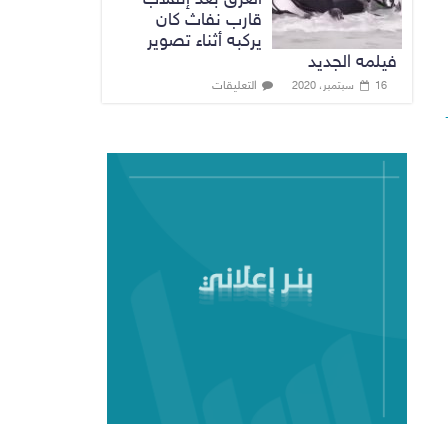
قارب نفاث كان
يركبه أثناء تصوير
فيلمه الجديد
التعليقات
16 سبتمبر، 2020