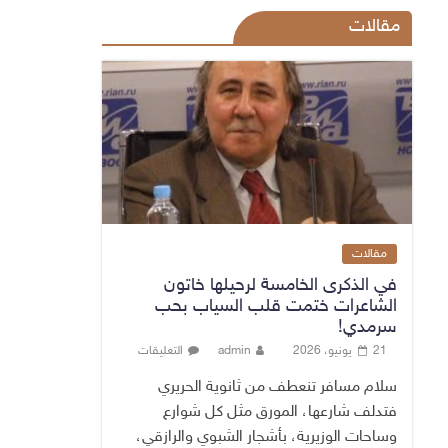
مقالات
مقالات
في الذكرى الخامسة لرحيلها خاتون
الشاعرات ختمت قلب السياب بحب
سرمدي!
21 يونيو، 2026
admin
التعليقات
سلام مسافر تنعطف من ثانوية الحريري
فتدلف شارعها، المورق مثل كل شوارع
وساحات الوزيرية، بأشجار الشبوي والرازقي،