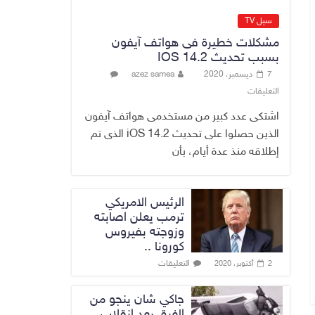
الاقتصاد الرقمي
6 أغسطس، 2026
سيل TV
No Comment
مشكلات خطيرة فى هواتف آيفون
بسبب تحديث IOS 14.2
رئيس هيئة النزاهة:
7 ديسمبر، 2020
azez samea
لا مظلة تحمي
التعليقات
الفاسدين والمال
العام أمانة
اشتكى عدد كبير من مستخدمى هواتف آيفون
6 أغسطس، 2026
الذين حصلوا على تحديث iOS 14.2 الذى تم
No Comment
إطلاقه منذ عدة أيام، بأن
الرئيس الامريكي
ترمب يعلن اصابته
وزوجته بفيروس
كورونا ..
التعليقات
2 أكتوبر، 2020
جاكي شان ينجو من
الغرق بعد إنقلاب