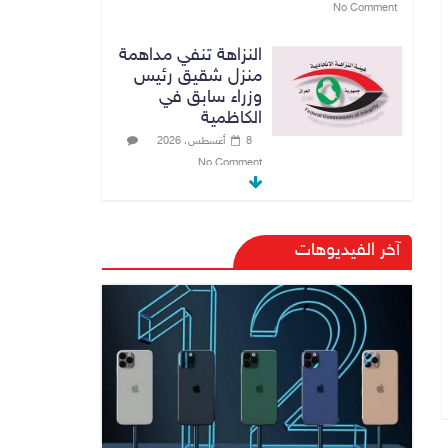
No Comment
النزاهة تنفي مداهمة
منزل شقيق رئيس
وزراء سابق في
الكاظمية
8 أغسطس، 2026
No Comment
مرور أربيل تعلن
تفاصيل ورسوم
آخر الفيديوهات
تظليل زجاج السيارات
9 أغسطس، 2026
No Comment
صدور أمر قبض
بحق وزير العمل
السابق أحمد الأسدي
9 أغسطس، 2026
No Comment