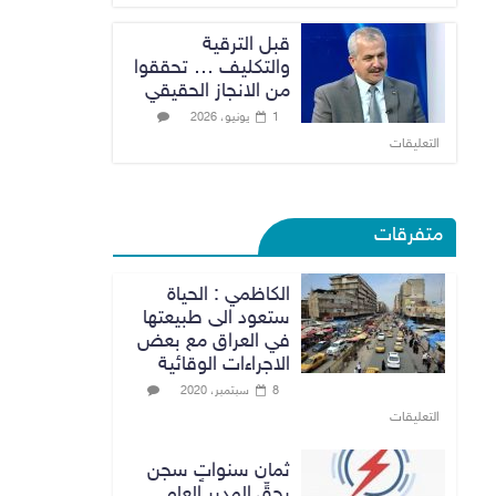
قبل الترقية
والتكليف … تحققوا
من الانجاز الحقيقي
1 يونيو، 2026
التعليقات
متفرقات
الكاظمي : الحياة
ستعود الى طبيعتها
في العراق مع بعض
الاجراءات الوقائية
8 سبتمبر، 2020
التعليقات
ثمان سنواتٍ سجن
بحقِّ المدير العام