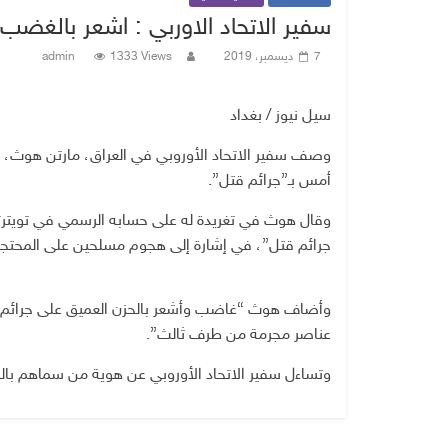
سفير الاتحاد الاوربي : اشعر بالغض
7 ديسمبر، 2019
1333 Views
admin
سيل نيوز / بغداد
وصف سفير الاتحاد الأوروبي في العراق، مارتن هوث، 
أمس بـ”جرائم قتل”.
وقال هوث في تغريدة له على حسابه الرسمي في تويترت
جرائم قتل”، في إشارة إلى هجوم مسلحين على المحتجي
وأضاف هوث “غاضب وأشعر بالحزن العميق على جرائم ال
عناصر مجرمة من طرف ثالث”.
وتساءل سفير الاتحاد الأوروبي عن هوية من سماهم بالم