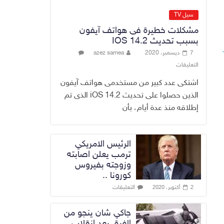
الدخيل يفتتح
سيل TV
مستشفى الأورام
مشكلات خطيرة فى هواتف آيفون
والطب النووي
بسبب تحديث IOS 14.2
التخصصي في
7 ديسمبر، 2020
azez samea
الموصل
التعليقات
9 أغسطس، 2026
No Comment
اشتكى عدد كبير من مستخدمى هواتف آيفون
الذين حصلوا على تحديث iOS 14.2 الذى تم
إطلاقه منذ عدة أيام، بأن
الرئيس الامريكي
ترمب يعلن اصابته
وزوجته بفيروس
كورونا ..
التعليقات
2 أكتوبر، 2020
جاكي شان ينجو من
الغرق بعد إنقلاب