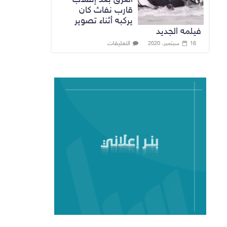
قارب نفاث كان
يركبه أثناء تصوير
فيلمه الجديد
التعليقات
16 سبتمبر، 2020