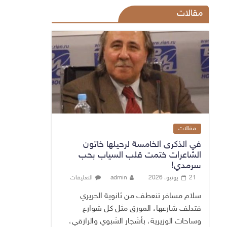
مقالات
مقالات
في الذكرى الخامسة لرحيلها خاتون
الشاعرات ختمت قلب السياب بحب
سرمدي!
21 يونيو، 2026
admin
التعليقات
سلام مسافر تنعطف من ثانوية الحريري
فتدلف شارعها، المورق مثل كل شوارع
وساحات الوزيرية، بأشجار الشبوي والرازقي،