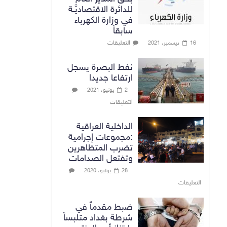
للدائرة الاقتصاديَّـة
في وزارة الكهرباء
سابقاً
التعليقات
16 ديسمبر، 2021
نفط البصرة يسجل
ارتفاعا جديدا
2 يونيو، 2021
التعليقات
الداخلية العراقية
:مجموعات إجرامية
تضرب المتظاهرين
وتفتعل الصدامات
28 يوليو، 2020
التعليقات
ضبط مقدماً في
شرطة بغداد متلبساً