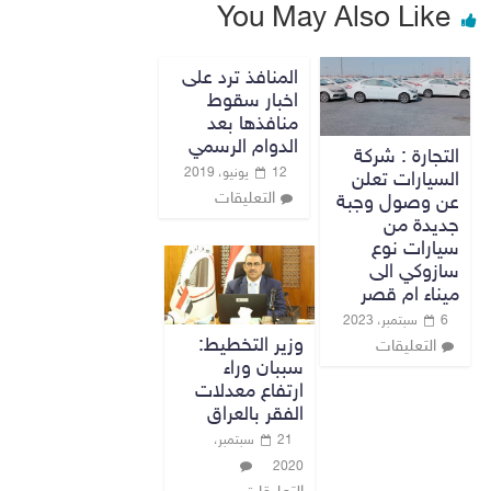
You May Also Like
المنافذ ترد على
اخبار سقوط
منافذها بعد
الدوام الرسمي
التجارة : شركة
12 يونيو، 2019
السيارات تعلن
التعليقات
عن وصول وجبة
جديدة من
سيارات نوع
سازوكي الى
ميناء ام قصر
6 سبتمبر، 2023
وزير التخطيط:
التعليقات
سببان وراء
ارتفاع معدلات
الفقر بالعراق
21 سبتمبر،
2020