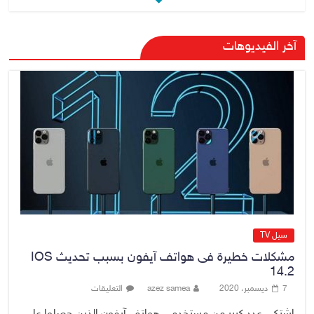
صدور أمر قبض بحق وزير العمل
آخر الفيديوهات
السابق أحمد الأسدي
9 أغسطس، 2026
No Comment
الدخيل يفتتح مستشفى الأورام
والطب النووي التخصصي في
الموصل
9 أغسطس، 2026
No Comment
سيل TV
مشكلات خطيرة فى هواتف آيفون بسبب تحديث IOS
14.2
7 ديسمبر، 2020
azez samea
التعليقات