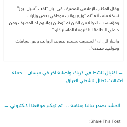
وقال المكتب الإعلامي للمصرف في بيان تلقت “سيل نيوز”
نسخة منه، أنه “تم توزيع رواتب موظفي بعض وزارات
ومؤسسات الدولة من الذين تم توطين رواتبهم لدىالمصرف ومن
حاملي البطاقة الالكترونية الماستر كارد”.
واشار الى ان “المصرف مستمر بصرف الرواتب وفق سياقات
ومواعيد محددة”.
←
اغتيال ناشط في كربلاء واصابة اخر في ميسان .. حملة
اغتيالات تطال ناشطي العراق
الحشد يصدر بيانيا وينفيه … تم تهكير موقعنا الالكتروني
→
Share This Post: