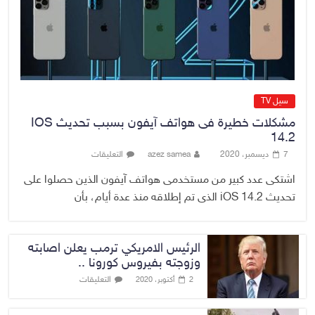
المشاريع الاستراتيجية بالموصل
ويشدد على ضرورة إنجازها
8 أغسطس، 2026
No Comment
سيل TV
مشكلات خطيرة فى هواتف آيفون بسبب تحديث IOS
14.2
7 ديسمبر، 2020
azez samea
التعليقات
اشتكى عدد كبير من مستخدمى هواتف آيفون الذين حصلوا على
تحديث iOS 14.2 الذى تم إطلاقه منذ عدة أيام، بأن
الرئيس الامريكي ترمب يعلن اصابته
وزوجته بفيروس كورونا ..
التعليقات
2 أكتوبر، 2020