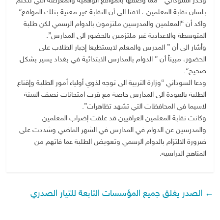
وحذر السوداني ” مما وصفها بالمواقع الوهمية والمغرضة التي تتكلم
بلسان نقابة المعلمين ، لافتا الى أن النقابة غير معنية بتلك المواقع”.
واكد أن “المعلمين والمدرسين ملتزمون بالدوام الرسمي لكن طلبة
المتوسطة والاعدادية غير ملتزمين بالحضور الى المدارس”.
وأشار الى أن ” المدرس والمعلم لايستطيعا إجبار الطلاب على
الحضور، مبيناً أن ” الدوام بالمدارس الابتدائية في بغداد يسير بشكل
صحيح”.
ودعا السوداني “وزارة التربية الى توجه لذوي أولياء أمور الطلبة وإقناع
الطلبة بالعودة الى المدارس خاصة مع قرب امتحانات نصف السنة
لاسيما في المحافظات التي تشهد تظاهرات”.
وكانت نقابة المعلمين العراقيين قد علقت إضراب المعلمين
والمدرسين عن الدوام في المدارس في الشهر الماضي وشددت على
ضرورة الالتزام بالدوام الرسمي وتعويض الطلبة عما فاتهم من
المناهج الدراسية.
←
الصدر يغلق جميع المؤسسات التابعة للتيار الصدري