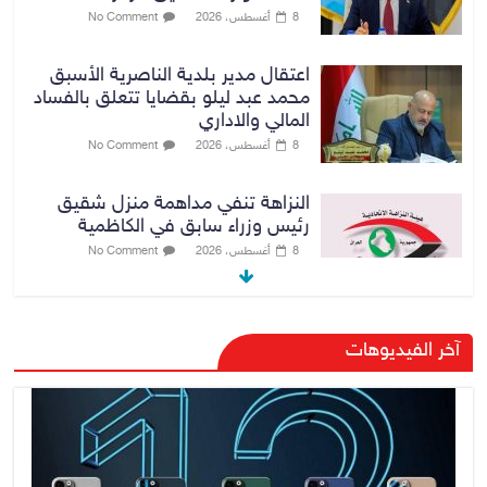
8 أغسطس، 2026
No Comment
اعتقال مدير بلدية الناصرية الأسبق
محمد عبد ليلو بقضايا تتعلق بالفساد
المالي والاداري
8 أغسطس، 2026
No Comment
النزاهة تنفي مداهمة منزل شقيق
رئيس وزراء سابق في الكاظمية
8 أغسطس، 2026
No Comment
رئيس حكومة إقليم كردستان مسرور
آخر الفيديوهات
بارزاني ينفي ما يشاع عن وجود
عسكري أمريكي في بعض قواعد
الإقليم
8 أغسطس، 2026
No Comment
الدخيل يتابع ميدانياً سير العمل في