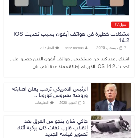
سيل TV
مشكلات خطيرة فى هواتف آيفون بسبب تحديث IOS
14.2
7 ديسمبر، 2020
azez samea
التعليقات
اشتكى عدد كبير من مستخدمى هواتف آيفون الذين حصلوا على
تحديث iOS 14.2 الذى تم إطلاقه منذ عدة أيام، بأن
الرئيس الامريكي ترمب يعلن اصابته
وزوجته بفيروس كورونا ..
التعليقات
2 أكتوبر، 2020
جاكي شان ينجو من الغرق بعد
إنقلاب قارب نفاث كان يركبه أثناء
تصوير فيلمه الجديد