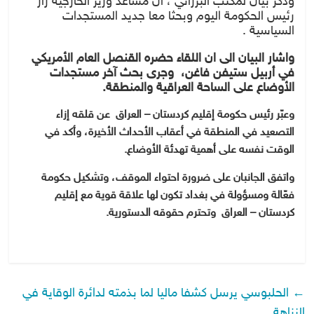
وذكر بيان لمكتب البرزاني ، ان مساعد وزير الخارجية زار
رئيس الحكومة اليوم وبحثا معا جديد المستجدات
السياسية .
واشار البيان الى ان اللقاء حضره القنصل العام الأمريكي
في أربيل ستيفن فاغن، وجرى بحث آخر مستجدات
الأوضاع على الساحة العراقية والمنطقة.
وعبّر رئيس حكومة إقليم كردستان – العراق عن قلقه إزاء
التصعيد في المنطقة في أعقاب الأحداث الأخيرة، وأكد في
الوقت نفسه على أهمية تهدئة الأوضاع.
واتفق الجانبان على ضرورة احتواء الموقف، وتشكيل حكومة
فعّالة ومسؤولة في بغداد تكون لها علاقة قوية مع إقليم
كردستان – العراق وتحترم حقوقه الدستورية.
←
الحلبوسي يرسل كشفا ماليا لما بذمته لدائرة الوقاية في
النزاهة