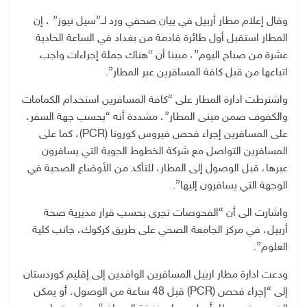
وقال إعلام مطار أربيل في بيان صحفي ورد لــ”سيل نيوز” ، إن
المطار استقبل أول طائرة قادمة من بغداد في الساعة الحادية
عشرة من صباح اليوم”، مبينا أن “هناك جملة إجراءات واجب
اتباعها من قبل كافة المسافرين عبر المطار”.
واشترطت ادارة المطار على “كافة المسافرين استخدام الكمامات
والكفوف ضمن مبنى المطار”، مشددة أنه “بحسب جهة السفر،
على المسافرين إجراء فحص فيروس كورونا (PCR)، كما على
المسافرين التواصل مع شركة الخطوط الجوية التي يسافرون
عبرها، قبل الوصول إلى المطار، للتأكد من الأوضاع الصحية في
الوجهة التي يسافرون إليها”.
واشارت الى أن “الفحوصات تجرى بحسب قرار مديرية صحة
أربيل، في مركز الجامعة الصحي على طريق كركوك، جانب كلية
العلوم”.
ودعت ادارة مطار اربيل المسافرين الوافدين إلى إقليم كوردستان
إلى “إجراء فحص (PCR) قبل 48 ساعة من الوصول، أو يمكن