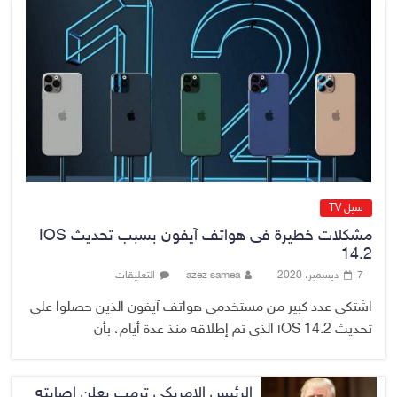
الدخيل والشمري يبحثان الملفات
الأمنية في نينوى وجهود دعم
الاستقرار
6 أغسطس، 2026
No Comment
سيل TV
مشكلات خطيرة فى هواتف آيفون بسبب تحديث IOS
14.2
7 ديسمبر، 2020
azez samea
التعليقات
اشتكى عدد كبير من مستخدمى هواتف آيفون الذين حصلوا على
تحديث iOS 14.2 الذى تم إطلاقه منذ عدة أيام، بأن
الرئيس الامريكي ترمب يعلن اصابته