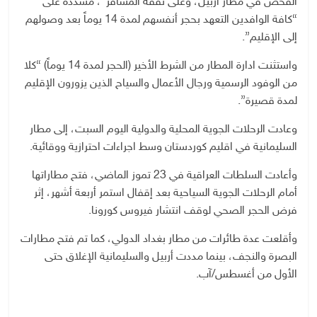
الفحص في مطار أربيل، وعلى نفقة المسافر”، مشددة على
“كافة الوافدين التعهد بحجر أنفسهم لمدة 14 يوماً بعد وصولهم
إلى الإقليم”.
واستثنت ادارة المطار من الشرط الأخير (الحجر لمدة 14 يوماً) “كلا
من الوفود الرسمية ورجال الأعمال والسياح الذين يزورون الإقليم
لمدة قصيرة”.
وعادت الرحلات الجوية المحلية والدولية اليوم السبت، إلى مطار
السليمانية في اقليم كوردستان وسط اجراءات احترازية ووقائية.
وأعادت السلطات العراقية في 23 تموز الماضي، فتح مطاراتها
أمام الرحلات الجوية السياحية بعد إقفال استمر أربعة أشهر، إثر
فرض الحجر الصحي لوقف انتشار فيروس كورونا.
وأقلعت عدة طائرات من مطار بغداد الدولي، كما تم فتح مطارات
البصرة والنجف، بينما مددت أربيل والسليمانية الإغلاق حتى
الأول من أغسطس/آب.