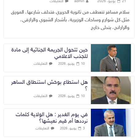
21 يونيو، 2026
admin
التعليقات
سلام مسافر تنعطف من ثانوية الحريري فتدلف شارعها، المورق
مثل كل شوارع وساحات الوزيرية، بأشجار الشبوي والرازقي،
والرارانج، يتدلى خارج
حين تتحول الجريمة الجنائية إلى مادة
للجذب الاعلامي
التعليقات
10 يونيو، 2026
هل استطاع بوخش استنطاق الساهر
؟
التعليقات
10 يونيو، 2026
في يوم الغدير : هل الولاية كلمات
نرددها أم قيم نعيشها؟
التعليقات
3 يونيو، 2026